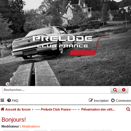
recher
re
FAQ
Inscription
Connexion
Accueil du forum
----- Prelude Club France -----
Présentation des utilisateurs
Bonjours!
Modérateur :
Modérateurs