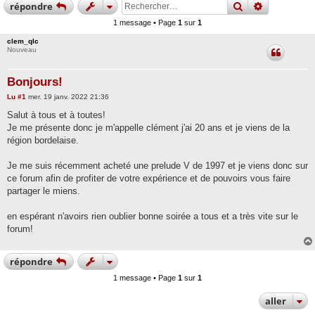
rechercher
recherche
répondre
1 message • Page
1
sur
1
clem_qlc
Nouveau
Bonjours!
M
Lu
#1
mer. 19 janv. 2022 21:36
e
s
Salut à tous et à toutes!
s
Je me présente donc je m'appelle clément j'ai 20 ans et je viens de la
a
g
région bordelaise.
e
Je me suis récemment acheté une prelude V de 1997 et je viens donc sur
ce forum afin de profiter de votre expérience et de pouvoirs vous faire
partager le miens.
en espérant n'avoirs rien oublier bonne soirée a tous et a très vite sur le
forum!
répondre
1 message • Page
1
sur
1
aller