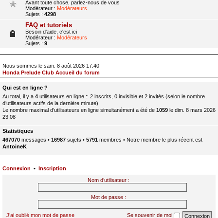
Avant toute chose, parlez-nous de vous
Modérateur :
Modérateurs
Sujets :
4298
FAQ et tutoriels
Besoin d'aide, c'est ici
Modérateur :
Modérateurs
Sujets :
9
Nous sommes le sam. 8 août 2026 17:40
Honda Prelude Club Accueil du forum
Qui est en ligne ?
Au total, il y a
4
utilisateurs en ligne :: 2 inscrits, 0 invisible et 2 invités (selon le nombre
d’utilisateurs actifs de la dernière minute)
Le nombre maximal d’utilisateurs en ligne simultanément a été de
1059
le dim. 8 mars 2026
23:08
Statistiques
467070
messages •
16987
sujets •
5791
membres • Notre membre le plus récent est
AntoineK
Connexion
•
Inscription
Nom d’utilisateur :
Mot de passe :
J’ai oublié mon mot de passe
Se souvenir de moi