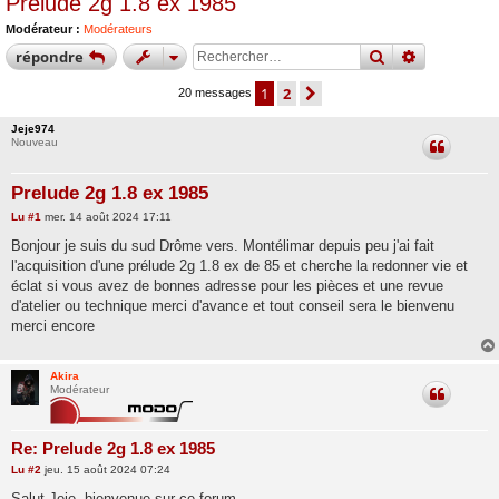
Prelude 2g 1.8 ex 1985
Modérateur :
Modérateurs
rechercher
recherche
répondre
1
2
suivant
20 messages
Jeje974
Nouveau
Prelude 2g 1.8 ex 1985
M
Lu
#1
mer. 14 août 2024 17:11
e
s
Bonjour je suis du sud Drôme vers. Montélimar depuis peu j'ai fait
s
l'acquisition d'une prélude 2g 1.8 ex de 85 et cherche la redonner vie et
a
g
éclat si vous avez de bonnes adresse pour les pièces et une revue
e
d'atelier ou technique merci d'avance et tout conseil sera le bienvenu
merci encore
Akira
Modérateur
Re: Prelude 2g 1.8 ex 1985
M
Lu
#2
jeu. 15 août 2024 07:24
e
s
Salut Jeje, bienvenue sur ce forum.