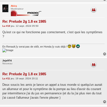
e
Akira
Modérateur
Re: Prelude 2g 1.8 ex 1985
M
Lu
#10
jeu. 12 sept. 2024 05:50
e
s
Qu'est ce qui ne fonctionne pas correctement, c'est quoi les symptômes
s
?
a
g
e
En Renault j'y serai pas de sitôt, en Honda j'y suis déjà !
Jeje974
Nouveau
Re: Prelude 2g 1.8 ex 1985
M
Lu
#11
jeu. 19 sept. 2024 20:11
e
s
Deux soucis les amis je lance un appel a tous monde si quelqu'un aurait
s
un allumeur et pour le symptôme de la pompe au lieu d'avoir du courant
a
g
par intermittence j'ai du jus en permanence (et du la j'ai plus rien du tout
e
j'ai cassé l'allumeur j'avais l'envie pleurer )