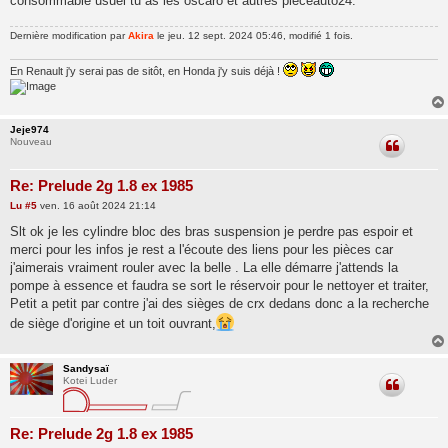
consommable usuel tu as les oscaro et autres pièceauto24.
e
Dernière modification par
Akira
le jeu. 12 sept. 2024 05:46, modifié 1 fois.
En Renault j'y serai pas de sitôt, en Honda j'y suis déjà !
Jeje974
Nouveau
Re: Prelude 2g 1.8 ex 1985
M
Lu
#5
ven. 16 août 2024 21:14
e
s
Slt ok je les cylindre bloc des bras suspension je perdre pas espoir et
s
merci pour les infos je rest a l'écoute des liens pour les pièces car
a
g
j'aimerais vraiment rouler avec la belle . La elle démarre j'attends la
e
pompe à essence et faudra se sort le réservoir pour le nettoyer et traiter,
Petit a petit par contre j'ai des sièges de crx dedans donc a la recherche
de siège d'origine et un toit ouvrant,
Sandysaï
Kotei Luder
Re: Prelude 2g 1.8 ex 1985