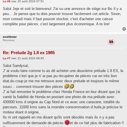
M
Lu
#6
mar. 20 août 2024 07:51
e
s
Salut Jeje et soit le bienvenu! J'ai vu une annonce de siège sur lbc il y a
s
peu... Je pense que tu dois pouvoir trouver facilement cet article. Sinon,
a
g
mon conseil mais il faut pouvoir stocker, c'est d'acheter une caisse
e
complète pour pièces, c'est largement plus économique. A te lire!
avaldouar
Nouveau
Re: Prelude 2g 1.8 ex 1985
M
Lu
#7
mer. 21 août 2024 08:45
e
s
Salut Sandysaï,
s
J' ai voulu faire comme tu as dit acheter une deuxième prélude 1.8 EX, le
a
g
problème c'est que je n' ai pas pu récupérer de pièces car en très bon
e
état,du coup je me me retrouve avec deux prelude et toujours le même
souci... comment trouver des pièces
J' ai fait remonter le problème chez Honda France en leur disant que j'ai
vanté la fiabilité de Honda en postant une photo de ma prélude avec
430000 kms d origine au Cap Nord et ce avec une caravane, totalité du
parcours, 11000 kms sans la moindre consommation d huile,je précise le
moteur étant d origine,
Ils m ont rappelé en me disant qu'ils sont désolés mais ils n y a pas
suffisamment de demande de pièces
et de ce fait plus de fabrication !!