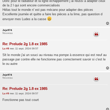
Donc pour le radiateur et la ligne échappement j ai réussi a adapter ceux
de la 2 l qui sont encore commercialisés
Hélas tout le monde n' est pas mécano pour adapter des pièces
Excellente journée et quitte a faire les pièces a la lime, pas question d
envoyer mes Ludes a la casse
Jeje974
Nouveau
Re: Prelude 2g 1.8 ex 1985
M
Lu
#8
mer. 11 sept. 2024 09:57
e
s
Slt le monde j'ai un souci au niveau ma pompe à essence qui est neuf au
s
passage par contre elle ne fonctionne pas correctement savoir si c'est le
a
g
le ou autre
e
Jeje974
Nouveau
Re: Prelude 2g 1.8 ex 1985
M
Lu
#9
mer. 11 sept. 2024 09:57
e
s
Fonctionne pas tout court
s
a
g