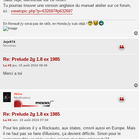
s
Tu pourras trouver une version anglaise du manuel atelier sur ce forum,
a
g
ici :
viewtopic.php?p=632697#p632697
e
En Renault j'y serai pas de sitôt, en Honda j'y suis déjà !
Jeje974
Nouveau
Re: Prelude 2g 1.8 ex 1985
M
Lu
#3
jeu. 15 août 2024 08:46
e
s
Merci a toi
s
a
g
e
Akira
Modérateur
Re: Prelude 2g 1.8 ex 1985
M
Lu
#4
ven. 16 août 2024 07:34
e
s
Pour les pièces il y a Rockauto, aux states, cmsnl aussi en Europe. Mais
s
il ne faut pas se faire d'illusions, ça devient difficile. Sinon pour le
a
g