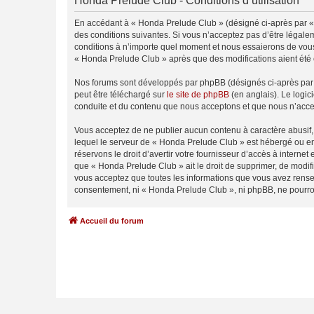
Honda Prelude Club - Conditions d’utilisation
En accédant à « Honda Prelude Club » (désigné ci-après par « 
des conditions suivantes. Si vous n’acceptez pas d’être légale
conditions à n’importe quel moment et nous essaierons de vous 
« Honda Prelude Club » après que des modifications aient été 
Nos forums sont développés par phpBB (désignés ci-après par «
peut être téléchargé sur
le site de phpBB
(en anglais). Le logic
conduite et du contenu que nous acceptons et que nous n’acce
Vous acceptez de ne publier aucun contenu à caractère abusif, 
lequel le serveur de « Honda Prelude Club » est hébergé ou enc
réservons le droit d’avertir votre fournisseur d’accès à internet
que « Honda Prelude Club » ait le droit de supprimer, de modifi
vous acceptez que toutes les informations que vous avez rense
consentement, ni « Honda Prelude Club », ni phpBB, ne pourro
Accueil du forum