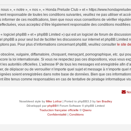
nous », « notre », « nos », « Honda Prelude Club » et « https://www.hondaprelude
ment responsable de toutes les conditions suivantes, veuillez ne pas utiliser et a
informer de ces modifications, bien que nous vous conseillons de vérifier régulièr
effectuées, vous acceptez d’être légalement responsable des conditions modifiées e
 logiciel phpBB » et « phpBB Limited ») qui est un logiciel de forum de discussio
iel phpBB a pour seul but de faciliter les discussions sur internet et phpBB Limit
ptons pas. Pour plus d’informations concernant phpBB, veuillez consulter
le site 
obscène, vulgaire, diffamatoire, choquant, menaçant, pornographique, etc. qui pourr
ore la loi internationale. Si vous ne respectez pas ces dispositions, vous vous ex
 et les autorités officielles. L’adresse IP de tous les messages est enregistrée afin 
er, de déplacer ou de verrouiller n’importe quel sujet et message à n’importe quel 
ignées soient enregistrées dans notre base de données. Bien que ces informations n
nt être tenus comme responsables en cas de tentative de piratage informatique vi
No
Nosebleed style by
Mike Lothar
| Ported to phpBB3.3 by
Ian Bradley
Développé par
phpBB
® Forum Software © phpBB Limited
Traduction française officielle
©
Qiaeru
Confidentialité
|
Conditions