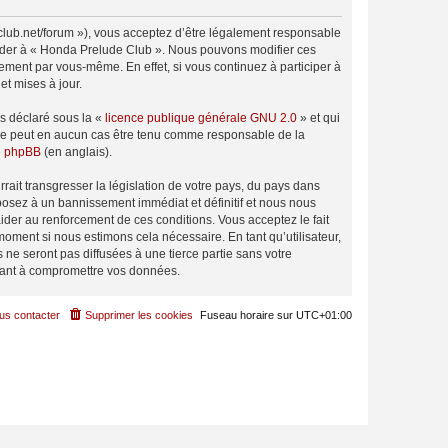
club.net/forum »), vous acceptez d’être légalement responsable
ccéder à « Honda Prelude Club ». Nous pouvons modifier ces
ement par vous-même. En effet, si vous continuez à participer à
t mises à jour.
ns déclaré sous la «
licence publique générale GNU 2.0
» et qui
ed ne peut en aucun cas être tenu comme responsable de la
de phpBB
(en anglais).
ait transgresser la législation de votre pays, du pays dans
posez à un bannissement immédiat et définitif et nous nous
d’aider au renforcement de ces conditions. Vous acceptez le fait
moment si nous estimons cela nécessaire. En tant qu’utilisateur,
e seront pas diffusées à une tierce partie sans votre
sant à compromettre vos données.
us contacter
Supprimer les cookies
Fuseau horaire sur
UTC+01:00