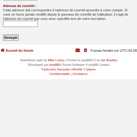
Adresse de courriel :
Cette adresse doit correspondre à l’adresse de courriel associée à votre compte. Si
vous ne l’avez jamais modifié depuis le panneau de contrôle de l’utilisateur, il s’agit de
l’adresse de courriel que vous avez spécifiée lors de votre inscription.
Accueil du forum
Fuseau horaire sur
UTC+01:00
Nosebleed style by
Mike Lothar
| Ported to phpBB3.3 by
Ian Bradley
Développé par
phpBB
® Forum Software © phpBB Limited
Traduction française officielle
©
Qiaeru
Confidentialité
|
Conditions