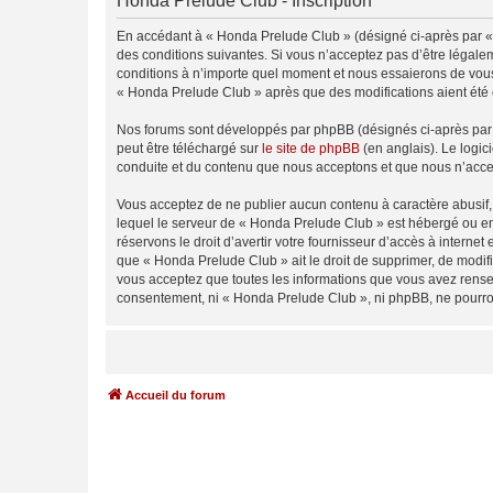
Honda Prelude Club - Inscription
En accédant à « Honda Prelude Club » (désigné ci-après par « 
des conditions suivantes. Si vous n’acceptez pas d’être légale
conditions à n’importe quel moment et nous essaierons de vous 
« Honda Prelude Club » après que des modifications aient été 
Nos forums sont développés par phpBB (désignés ci-après par «
peut être téléchargé sur
le site de phpBB
(en anglais). Le logic
conduite et du contenu que nous acceptons et que nous n’acce
Vous acceptez de ne publier aucun contenu à caractère abusif, 
lequel le serveur de « Honda Prelude Club » est hébergé ou enc
réservons le droit d’avertir votre fournisseur d’accès à internet
que « Honda Prelude Club » ait le droit de supprimer, de modifi
vous acceptez que toutes les informations que vous avez rense
consentement, ni « Honda Prelude Club », ni phpBB, ne pourro
Accueil du forum