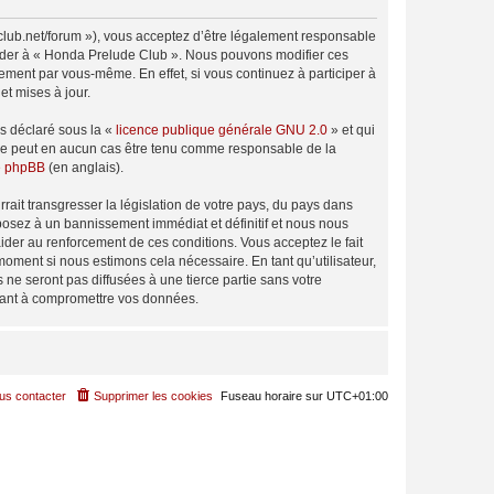
club.net/forum »), vous acceptez d’être légalement responsable
ccéder à « Honda Prelude Club ». Nous pouvons modifier ces
ement par vous-même. En effet, si vous continuez à participer à
t mises à jour.
ns déclaré sous la «
licence publique générale GNU 2.0
» et qui
ed ne peut en aucun cas être tenu comme responsable de la
de phpBB
(en anglais).
ait transgresser la législation de votre pays, du pays dans
posez à un bannissement immédiat et définitif et nous nous
d’aider au renforcement de ces conditions. Vous acceptez le fait
moment si nous estimons cela nécessaire. En tant qu’utilisateur,
e seront pas diffusées à une tierce partie sans votre
sant à compromettre vos données.
us contacter
Supprimer les cookies
Fuseau horaire sur
UTC+01:00