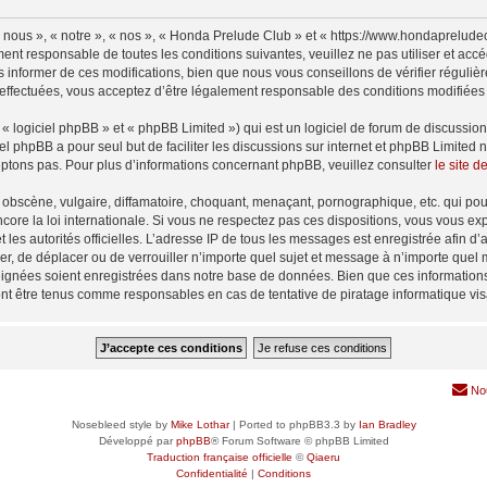
nous », « notre », « nos », « Honda Prelude Club » et « https://www.hondaprelude
ment responsable de toutes les conditions suivantes, veuillez ne pas utiliser et a
informer de ces modifications, bien que nous vous conseillons de vérifier régulièr
effectuées, vous acceptez d’être légalement responsable des conditions modifiées e
 logiciel phpBB » et « phpBB Limited ») qui est un logiciel de forum de discussio
iel phpBB a pour seul but de faciliter les discussions sur internet et phpBB Limit
ptons pas. Pour plus d’informations concernant phpBB, veuillez consulter
le site 
obscène, vulgaire, diffamatoire, choquant, menaçant, pornographique, etc. qui pourr
ore la loi internationale. Si vous ne respectez pas ces dispositions, vous vous ex
 et les autorités officielles. L’adresse IP de tous les messages est enregistrée afin 
er, de déplacer ou de verrouiller n’importe quel sujet et message à n’importe quel 
ignées soient enregistrées dans notre base de données. Bien que ces informations n
nt être tenus comme responsables en cas de tentative de piratage informatique vi
No
Nosebleed style by
Mike Lothar
| Ported to phpBB3.3 by
Ian Bradley
Développé par
phpBB
® Forum Software © phpBB Limited
Traduction française officielle
©
Qiaeru
Confidentialité
|
Conditions