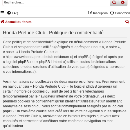
recher
re
FAQ
Inscription
Connexion
Accueil du forum
Honda Prelude Club - Politique de confidentialité
Cette politique de confidentialité explique en détail comment « Honda Prelude
Club » et ses partenaires affiliés (désignés ci-après par « nous », « notre »,
« nos », « Honda Prelude Club » et
« https://www.hondapreludeclub.net/forum ») et phpBB (désigné ci-après par
« logiciel phpBB » et « phpBB Limited ») utilisent toutes les informations
collectées lors des sessions d’utilisation de votre part (désignées ci-après par
« vos informations »).
Vos informations sont collectées de deux manières différentes. Premièrement,
en naviguant sur « Honda Prelude Club », le logiciel phpBB génèrera un
certain nombre de cookies qui sont de petits fichiers téléchargés
temporairement par le navigateur internet de votre ordinateur. Les deux
premiers cookies ne contiennent qu’un identifiant utilisateur et un identifiant
anonyme de session qui vous sont automatiquement assignés par le logiciel
phpBB. Un troisième cookie sera créé lors de votre navigation sur les sujets de
« Honda Prelude Club », archivant de ce fait tous les sujets que vous avez
consultés et permettant d’améliorer votre confort de navigation en tant
qu’utilisateur.