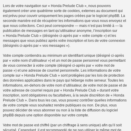
Lors de votre navigation sur « Honda Prelude Club », nous pouvons
également créer une quatrième sorte de cookies, externes au document qui
est prévu pour couvrir uniquement les pages créées par le logiciel phpBB. La
seconde manière est de récupérer les informations que vous nous envoyez et
que nous collectons. Ceci peut correspondre — mais n’est pas limité à — la
publication de messages en tant qu’utilisateur anonyme, l’inscription sur
« Honda Prelude Club » (désignée ci-après par « votre compte ») et les
messages que vous publiez après votre inscription et lors de votre connexion
(désignés ci-après par « vos messages »).
Votre compte contiendra au minimum un identifiant unique (désigné ci-après
par « votre nom d’utilisateur ») et un mot de passe personnel vous permettant
de vous connecter à votre compte (désigné ci-après par « votre mot de
passe ») et une adresse de courriel personnelle. Les informations de votre
compte sur « Honda Prelude Club » sont protégées par les lois de protection
des données applicables dans le pays qui héberge notre serveur. Toutes les
informations, en-dehors de votre nom d’utilisateur, de votre mot de passe et de
votre adresse de courriel requis par « Honda Prelude Club » durant votre
inscription, sont obligatoires ou facultatives, à la seule discrétion de « Honda
Prelude Club ». Dans tous les cas, vous pouvez contrôler quelles informations
de votre compte vous souhaitez rendre publiques ou non. De plus, vous
pouvez décider de vous abonner ou non à la liste de diffusion du logiciel
phpBB depuis une option disponible sur votre compte.
Votre mot de passe est chiffré (par un chiffrage à sens unique) afin qu’il soit
sécurisé. Cependant, il est recommandé de ne pas utiliser le même mot de