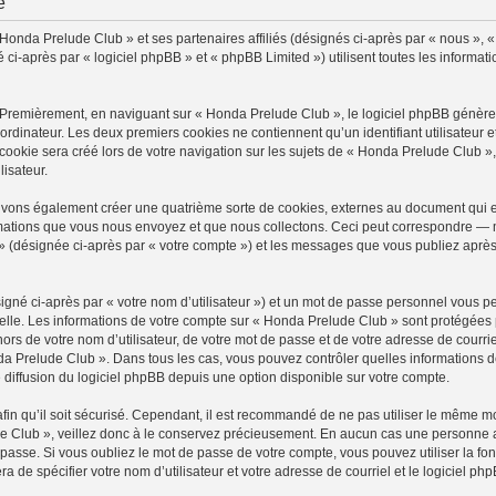
é
 Honda Prelude Club » et ses partenaires affiliés (désignés ci-après par « nous », 
-après par « logiciel phpBB » et « phpBB Limited ») utilisent toutes les information
 Premièrement, en naviguant sur « Honda Prelude Club », le logiciel phpBB génèrera
ordinateur. Les deux premiers cookies ne contiennent qu’un identifiant utilisateur 
okie sera créé lors de votre navigation sur les sujets de « Honda Prelude Club », a
lisateur.
uvons également créer une quatrième sorte de cookies, externes au document qui e
mations que vous nous envoyez et que nous collectons. Ceci peut correspondre — m
» (désignée ci-après par « votre compte ») et les messages que vous publiez après 
igné ci-après par « votre nom d’utilisateur ») et un mot de passe personnel vous p
elle. Les informations de votre compte sur « Honda Prelude Club » sont protégées 
ors de votre nom d’utilisateur, de votre mot de passe et de votre adresse de courri
Honda Prelude Club ». Dans tous les cas, vous pouvez contrôler quelles information
 diffusion du logiciel phpBB depuis une option disponible sur votre compte.
afin qu’il soit sécurisé. Cependant, il est recommandé de ne pas utiliser le même mot
 Club », veillez donc à le conservez précieusement. En aucun cas une personne a
passe. Si vous oubliez le mot de passe de votre compte, vous pouvez utiliser la fo
ra de spécifier votre nom d’utilisateur et votre adresse de courriel et le logiciel