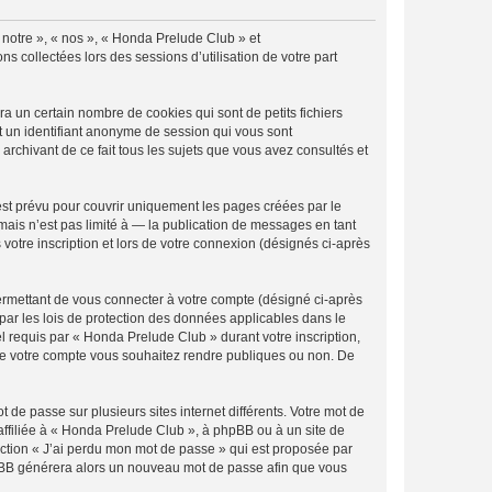
« notre », « nos », « Honda Prelude Club » et
s collectées lors des sessions d’utilisation de votre part
 un certain nombre de cookies qui sont de petits fichiers
et un identifiant anonyme de session qui vous sont
rchivant de ce fait tous les sujets que vous avez consultés et
st prévu pour couvrir uniquement les pages créées par le
ais n’est pas limité à — la publication de messages en tant
votre inscription et lors de votre connexion (désignés ci-après
ermettant de vous connecter à votre compte (désigné ci-après
par les lois de protection des données applicables dans le
el requis par « Honda Prelude Club » durant votre inscription,
s de votre compte vous souhaitez rendre publiques ou non. De
 de passe sur plusieurs sites internet différents. Votre mot de
ffiliée à « Honda Prelude Club », à phpBB ou à un site de
nction « J’ai perdu mon mot de passe » qui est proposée par
 phpBB générera alors un nouveau mot de passe afin que vous