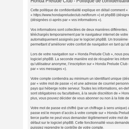
Honda Prelude Club - Politique de confidentialit
Cette politique de confidentialité explique en détail comment «
« https://www.hondapreludeclub.net/forum ») et phpBB (désigné ci
(désignées ci-après par « vos informations »).
Vos informations sont collectées de deux manières différentes.
téléchargés temporairement par le navigateur internet de votre 
automatiquement assignés par le logiciel phpBB. Un troisième co
permettant d’améliorer votre confort de navigation en tant qu’uti
Lors de votre navigation sur « Honda Prelude Club », nous po
logiciel phpBB. La seconde manière est de récupérer les infor
qu’utilisateur anonyme, l’inscription sur « Honda Prelude Club 
par « vos messages »).
Votre compte contiendra au minimum un identifiant unique (dés
par « votre mot de passe ») et une adresse de courriel personn
pays qui héberge notre serveur. Toutes les informations, en-deh
sont obligatoires ou facultatives, à la seule discrétion de « 
plus, vous pouvez décider de vous abonner ou non à la liste de
Votre mot de passe est chiffré (par un chiffrage à sens unique) 
passe est le moyen d’accès à votre compte sur « Honda Prelude
tierce partie ne peut vous demander légitimement votre mot de 
défaut sur le logiciel phpBB. Cette fonctionnalité vous demande
puissiez reprendre le contrôle de votre compte.