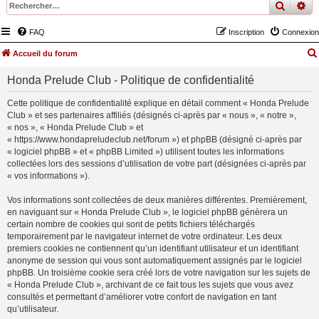
recher
re
FAQ
Inscription
Connexion
Accueil du forum
Honda Prelude Club - Politique de confidentialité
Cette politique de confidentialité explique en détail comment « Honda Prelude
Club » et ses partenaires affiliés (désignés ci-après par « nous », « notre »,
« nos », « Honda Prelude Club » et
« https://www.hondapreludeclub.net/forum ») et phpBB (désigné ci-après par
« logiciel phpBB » et « phpBB Limited ») utilisent toutes les informations
collectées lors des sessions d’utilisation de votre part (désignées ci-après par
« vos informations »).
Vos informations sont collectées de deux manières différentes. Premièrement,
en naviguant sur « Honda Prelude Club », le logiciel phpBB génèrera un
certain nombre de cookies qui sont de petits fichiers téléchargés
temporairement par le navigateur internet de votre ordinateur. Les deux
premiers cookies ne contiennent qu’un identifiant utilisateur et un identifiant
anonyme de session qui vous sont automatiquement assignés par le logiciel
phpBB. Un troisième cookie sera créé lors de votre navigation sur les sujets de
« Honda Prelude Club », archivant de ce fait tous les sujets que vous avez
consultés et permettant d’améliorer votre confort de navigation en tant
qu’utilisateur.