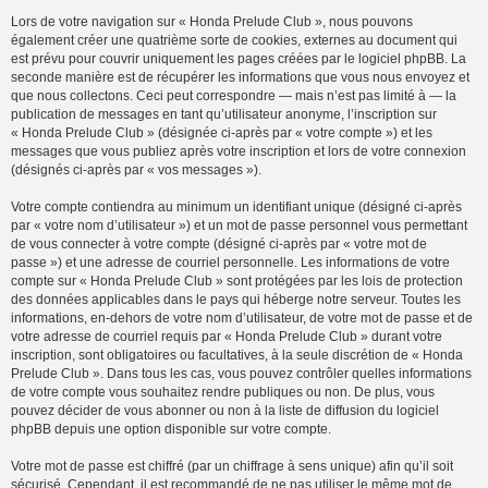
Lors de votre navigation sur « Honda Prelude Club », nous pouvons
également créer une quatrième sorte de cookies, externes au document qui
est prévu pour couvrir uniquement les pages créées par le logiciel phpBB. La
seconde manière est de récupérer les informations que vous nous envoyez et
que nous collectons. Ceci peut correspondre — mais n’est pas limité à — la
publication de messages en tant qu’utilisateur anonyme, l’inscription sur
« Honda Prelude Club » (désignée ci-après par « votre compte ») et les
messages que vous publiez après votre inscription et lors de votre connexion
(désignés ci-après par « vos messages »).
Votre compte contiendra au minimum un identifiant unique (désigné ci-après
par « votre nom d’utilisateur ») et un mot de passe personnel vous permettant
de vous connecter à votre compte (désigné ci-après par « votre mot de
passe ») et une adresse de courriel personnelle. Les informations de votre
compte sur « Honda Prelude Club » sont protégées par les lois de protection
des données applicables dans le pays qui héberge notre serveur. Toutes les
informations, en-dehors de votre nom d’utilisateur, de votre mot de passe et de
votre adresse de courriel requis par « Honda Prelude Club » durant votre
inscription, sont obligatoires ou facultatives, à la seule discrétion de « Honda
Prelude Club ». Dans tous les cas, vous pouvez contrôler quelles informations
de votre compte vous souhaitez rendre publiques ou non. De plus, vous
pouvez décider de vous abonner ou non à la liste de diffusion du logiciel
phpBB depuis une option disponible sur votre compte.
Votre mot de passe est chiffré (par un chiffrage à sens unique) afin qu’il soit
sécurisé. Cependant, il est recommandé de ne pas utiliser le même mot de