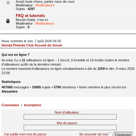
Avant toute chose, parlez-nous de vous
Modérateur :
Modérateurs
Sujets :
4297
FAQ et tutoriels
Besoin d'aide, c'est ici
Modérateur :
Modérateurs
Sujets :
9
Nous sommes le ven. 7 août 2026 04:26
Honda Prelude Club Accueil du forum
Qui est en ligne ?
Au total, il y a
11
utilisateurs en ligne :: 1 inscrit, 0 invisible et 10 invités (selon le nombre
d’utilisateurs actifs de la dernière minute)
Le nombre maximal d’utilisateurs en ligne simultanément a été de
1059
le dim. 8 mars 2026
23:08
Statistiques
467068
messages •
16985
sujets •
5790
membres • Notre membre le plus récent est
Alexanbre
Connexion
•
Inscription
Nom d’utilisateur :
Mot de passe :
J’ai oublié mon mot de passe
Se souvenir de moi