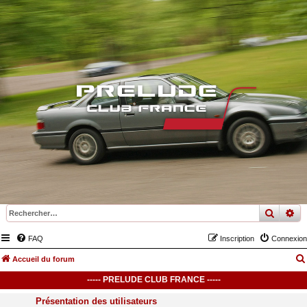
recher
re
FAQ
Inscription
Connexion
Accueil du forum
----- PRELUDE CLUB FRANCE -----
Présentation des utilisateurs