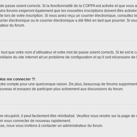
t de passe soient corrects. Si la fonctionnalité de la COPPA est activée et que vous 
ains forums exigeront également que les nouvelles inscriptions doivent être activée
te lors de votre inscription. Si vous aviez reçu un courrier électronique, consultez l
r électronique ou le courrier électronique a été filtré en tant que pourriel. Si vo
rateur du forum.
out que votre nom d’utilisateur et votre mot de passe soient corrects. Si tel est le
iétaire du site internet ait un problème de configuration et qu’il soit nécessaire de l
 plus me connecter ?!
votre compte pour une quelconque raison. De plus, beaucoup de forums suppriment pér
 nouveau et essayez de participer plus activement aux discussions du forum.
 récupéré, il peut facilement être réinitialisé. Veuillez vous rendre sur la page de
voir vous connecter de nouveau rapidement.
sse, nous vous invitons à contacter un administrateur du forum.