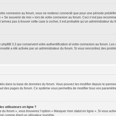
otre connexion au forum, vous ne resterez connecté que pour une période prédéfinie
se « Se souvenir de moi » lors de votre connexion au forum. Ceci n’est pas recomm
’arrivez pas à trouver cette case à cocher, il est probable qu’un administrateur du fo
 phpBB 3.3 qui conservent votre authentification et votre connexion au forum. Les 
tionnalité a été activée par un administrateur du forum. Si vous rencontrez des pro
ockés dans la base de données du forum. Vous pouvez les modifier depuis le panneau 
haut des pages du forum. Ce système vous permettra de modifier tous vos paramètre
s utilisateurs en ligne ?
s du forum », vous trouverez l’option « Masquer mon statut en ligne ». Si vous activ
é comme étant un utilisateur invisible.