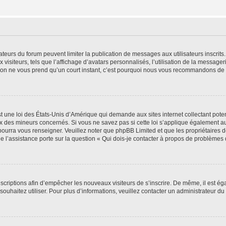
trateurs du forum peuvent limiter la publication de messages aux utilisateurs inscri
visiteurs, tels que l’affichage d’avatars personnalisés, l’utilisation de la messager
ription ne vous prend qu’un court instant, c’est pourquoi nous vous recommandons de l
t une loi des États-Unis d’Amérique qui demande aux sites internet collectant pot
 des mineurs concernés. Si vous ne savez pas si cette loi s’applique également au
 pourra vous renseigner. Veuillez noter que phpBB Limited et que les propriétaires
ue l’assistance porte sur la question « Qui dois-je contacter à propos de problèmes 
inscriptions afin d’empêcher les nouveaux visiteurs de s’inscrire. De même, il est é
s souhaitez utiliser. Pour plus d’informations, veuillez contacter un administrateur du