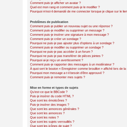
Comment puis-je afficher un avatar ?
Quel est mon rang et comment puis-je le modifier ?
Pourquoi m’est-il demandé de me connecter lorsque je clique sur le lien 
Problèmes de publication
Comment puis-je publier un nouveau sujet ou une réponse ?
Comment puis-je modifier ou supprimer un message ?
Comment puis-je insérer une signature à mon message ?
Comment puis-je créer un sondage ?
Pourquoi ne puis-je pas ajouter plus d’options à un sondage ?
Comment puis-je modifier ou supprimer un sondage ?
Pourquoi ne puis-je pas accéder à un forum ?
Pourquoi ne puis-je pas transférer de pièces jointes ?
Pourquoi ai-je reçu un avertissement ?
Comment puis-je rapporter des messages à un modérateur ?
À quoi sert le bouton « Enregistrer comme brouillon » affiché lors de la 
Pourquoi mon message a-t-il besoin d’être approuvé ?
Comment puis-je remonter mes sujets ?
Mise en forme et types de sujets
Qu’est-ce que le BBCode ?
Puis-je insérer du code HTML ?
Que sont les émoticônes ?
Puis-je insérer des images ?
Que sont les annonces générales ?
Que sont les annonces ?
Que sont les notes ?
Que sont les sujets verrouillés ?
Que sont les icônes de sujet ?