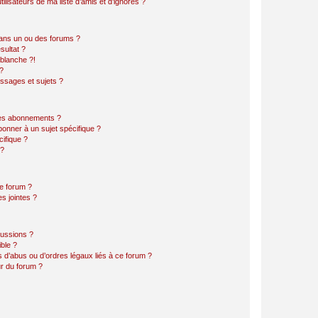
lisateurs de ma liste d’amis et d’ignorés ?
ans un ou des forums ?
sultat ?
blanche ?!
?
ssages et sujets ?
t les abonnements ?
onner à un sujet spécifique ?
ifique ?
 ?
ce forum ?
s jointes ?
cussions ?
ible ?
 d’abus ou d’ordres légaux liés à ce forum ?
r du forum ?