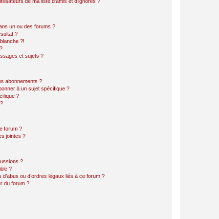
lisateurs de ma liste d’amis et d’ignorés ?
ans un ou des forums ?
sultat ?
blanche ?!
?
ssages et sujets ?
t les abonnements ?
onner à un sujet spécifique ?
ifique ?
 ?
ce forum ?
s jointes ?
cussions ?
ible ?
 d’abus ou d’ordres légaux liés à ce forum ?
r du forum ?