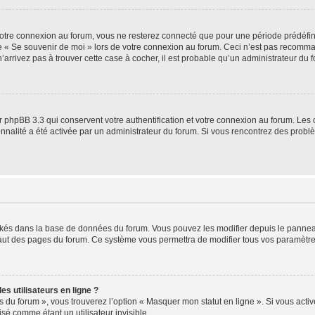
otre connexion au forum, vous ne resterez connecté que pour une période prédéfinie
se « Se souvenir de moi » lors de votre connexion au forum. Ceci n’est pas recomm
’arrivez pas à trouver cette case à cocher, il est probable qu’un administrateur du fo
 phpBB 3.3 qui conservent votre authentification et votre connexion au forum. Les 
tionnalité a été activée par un administrateur du forum. Si vous rencontrez des pro
ockés dans la base de données du forum. Vous pouvez les modifier depuis le panneau 
haut des pages du forum. Ce système vous permettra de modifier tous vos paramètre
s utilisateurs en ligne ?
s du forum », vous trouverez l’option « Masquer mon statut en ligne ». Si vous activ
é comme étant un utilisateur invisible.