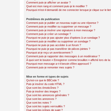
Comment puis-je afficher un avatar ?
Quel est mon rang et comment puis-je le modifier ?
Pourquoi m’est-il demandé de me connecter lorsque je clique sur le lien 
Problèmes de publication
Comment puis-je publier un nouveau sujet ou une réponse ?
Comment puis-je modifier ou supprimer un message ?
Comment puis-je insérer une signature à mon message ?
Comment puis-je créer un sondage ?
Pourquoi ne puis-je pas ajouter plus d’options à un sondage ?
Comment puis-je modifier ou supprimer un sondage ?
Pourquoi ne puis-je pas accéder à un forum ?
Pourquoi ne puis-je pas transférer de pièces jointes ?
Pourquoi ai-je reçu un avertissement ?
Comment puis-je rapporter des messages à un modérateur ?
À quoi sert le bouton « Enregistrer comme brouillon » affiché lors de la 
Pourquoi mon message a-t-il besoin d’être approuvé ?
Comment puis-je remonter mes sujets ?
Mise en forme et types de sujets
Qu’est-ce que le BBCode ?
Puis-je insérer du code HTML ?
Que sont les émoticônes ?
Puis-je insérer des images ?
Que sont les annonces générales ?
Que sont les annonces ?
Que sont les notes ?
Que sont les sujets verrouillés ?
Que sont les icônes de sujet ?