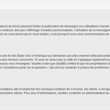
trateurs du forum peuvent limiter la publication de messages aux utilisateurs inscri
visiteurs, tels que l’affichage d’avatars personnalisés, l’utilisation de la messager
ription ne vous prend qu’un court instant, c’est pourquoi nous vous recommandons de l
t une loi des États-Unis d’Amérique qui demande aux sites internet collectant pot
 des mineurs concernés. Si vous ne savez pas si cette loi s’applique également au
 pourra vous renseigner. Veuillez noter que phpBB Limited et que les propriétaires
ue l’assistance porte sur la question « Qui dois-je contacter à propos de problèmes 
inscriptions afin d’empêcher les nouveaux visiteurs de s’inscrire. De même, il est é
s souhaitez utiliser. Pour plus d’informations, veuillez contacter un administrateur du