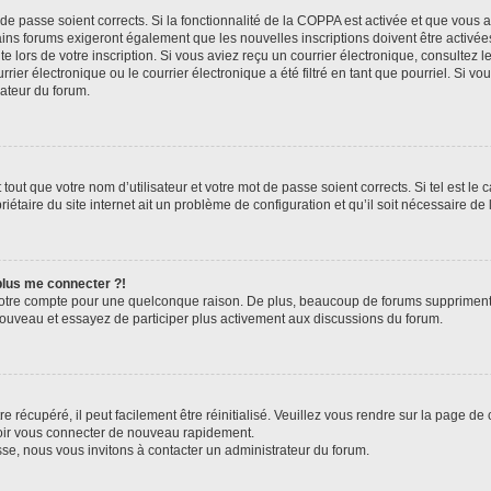
t de passe soient corrects. Si la fonctionnalité de la COPPA est activée et que vous 
ains forums exigeront également que les nouvelles inscriptions doivent être activée
te lors de votre inscription. Si vous aviez reçu un courrier électronique, consultez l
r électronique ou le courrier électronique a été filtré en tant que pourriel. Si vo
rateur du forum.
out que votre nom d’utilisateur et votre mot de passe soient corrects. Si tel est le
iétaire du site internet ait un problème de configuration et qu’il soit nécessaire de l
 plus me connecter ?!
votre compte pour une quelconque raison. De plus, beaucoup de forums suppriment pér
 nouveau et essayez de participer plus activement aux discussions du forum.
 récupéré, il peut facilement être réinitialisé. Veuillez vous rendre sur la page de
voir vous connecter de nouveau rapidement.
sse, nous vous invitons à contacter un administrateur du forum.