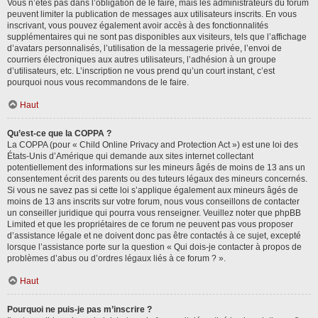
Vous n’êtes pas dans l’obligation de le faire, mais les administrateurs du forum
peuvent limiter la publication de messages aux utilisateurs inscrits. En vous
inscrivant, vous pouvez également avoir accès à des fonctionnalités
supplémentaires qui ne sont pas disponibles aux visiteurs, tels que l’affichage
d’avatars personnalisés, l’utilisation de la messagerie privée, l’envoi de
courriers électroniques aux autres utilisateurs, l’adhésion à un groupe
d’utilisateurs, etc. L’inscription ne vous prend qu’un court instant, c’est
pourquoi nous vous recommandons de le faire.
Haut
Qu’est-ce que la COPPA ?
La COPPA (pour « Child Online Privacy and Protection Act ») est une loi des
États-Unis d’Amérique qui demande aux sites internet collectant
potentiellement des informations sur les mineurs âgés de moins de 13 ans un
consentement écrit des parents ou des tuteurs légaux des mineurs concernés.
Si vous ne savez pas si cette loi s’applique également aux mineurs âgés de
moins de 13 ans inscrits sur votre forum, nous vous conseillons de contacter
un conseiller juridique qui pourra vous renseigner. Veuillez noter que phpBB
Limited et que les propriétaires de ce forum ne peuvent pas vous proposer
d’assistance légale et ne doivent donc pas être contactés à ce sujet, excepté
lorsque l’assistance porte sur la question « Qui dois-je contacter à propos de
problèmes d’abus ou d’ordres légaux liés à ce forum ? ».
Haut
Pourquoi ne puis-je pas m’inscrire ?