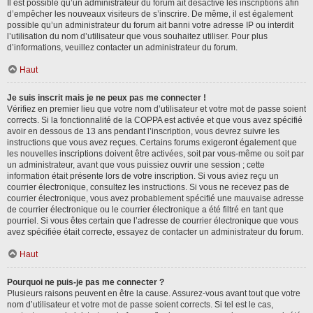
Il est possible qu’un administrateur du forum ait désactivé les inscriptions afin
d’empêcher les nouveaux visiteurs de s’inscrire. De même, il est également
possible qu’un administrateur du forum ait banni votre adresse IP ou interdit
l’utilisation du nom d’utilisateur que vous souhaitez utiliser. Pour plus
d’informations, veuillez contacter un administrateur du forum.
Haut
Je suis inscrit mais je ne peux pas me connecter !
Vérifiez en premier lieu que votre nom d’utilisateur et votre mot de passe soient
corrects. Si la fonctionnalité de la COPPA est activée et que vous avez spécifié
avoir en dessous de 13 ans pendant l’inscription, vous devrez suivre les
instructions que vous avez reçues. Certains forums exigeront également que
les nouvelles inscriptions doivent être activées, soit par vous-même ou soit par
un administrateur, avant que vous puissiez ouvrir une session ; cette
information était présente lors de votre inscription. Si vous aviez reçu un
courrier électronique, consultez les instructions. Si vous ne recevez pas de
courrier électronique, vous avez probablement spécifié une mauvaise adresse
de courrier électronique ou le courrier électronique a été filtré en tant que
pourriel. Si vous êtes certain que l’adresse de courrier électronique que vous
avez spécifiée était correcte, essayez de contacter un administrateur du forum.
Haut
Pourquoi ne puis-je pas me connecter ?
Plusieurs raisons peuvent en être la cause. Assurez-vous avant tout que votre
nom d’utilisateur et votre mot de passe soient corrects. Si tel est le cas,