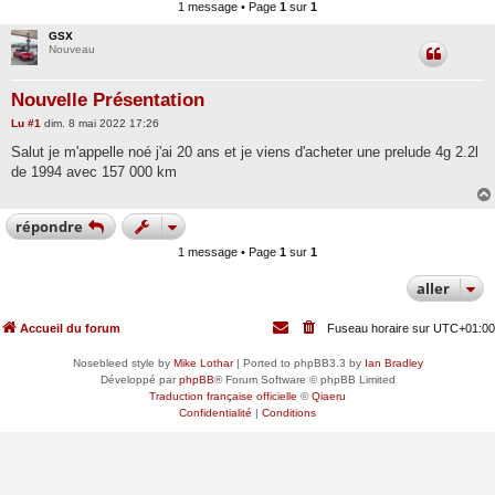
1 message • Page
1
sur
1
GSX
Nouveau
Nouvelle Présentation
M
Lu
#1
dim. 8 mai 2022 17:26
e
s
Salut je m'appelle noé j'ai 20 ans et je viens d'acheter une prelude 4g 2.2l
s
de 1994 avec 157 000 km
a
g
e
répondre
1 message • Page
1
sur
1
aller
Accueil du forum
Fuseau horaire sur
UTC+01:00
Nosebleed style by
Mike Lothar
| Ported to phpBB3.3 by
Ian Bradley
Développé par
phpBB
® Forum Software © phpBB Limited
Traduction française officielle
©
Qiaeru
Confidentialité
|
Conditions