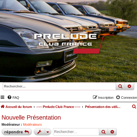
recher
re
FAQ
Inscription
Connexion
Accueil du forum
----- Prelude Club France -----
Présentation des utilisateurs
Nouvelle Présentation
Modérateur :
Modérateurs
rechercher
recherche
répondre