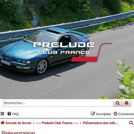
recher
re
FAQ
Inscription
Connexion
Accueil du forum
----- Prelude Club France -----
Présentation des utilisateurs
Présentation