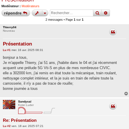
Modérateur :
Modérateurs
rechercher
recherche
répondre
2 messages • Page
1
sur
1
Thierry04
Nouveau
Présentation
M
Lu
#1
mer. 16 avr. 2025 08:31
e
s
bonjour a tous,
s
Je m'appelle Thierry, j'ai 51 ans, j'habite dans le 04 et j'ai récemment
a
g
acquerit une prélude 5G Vti-S en plus de mes nombreuse CIVIC.
e
elle a 302000 km, j'ai remis en état toute la mécanique, train roulant,
nettoyage complet intérieur, et la je suis en train de refaire toute la
carrosserie, il n'y a pas de trace de rouille;
bonne journée a tous
Sandysaï
Kotei Luder
Re: Présentation
M
Lu
#2
ven. 18 avr. 2025 07:21