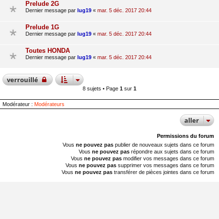
Prelude 2G
Dernier message par
lug19
«
mar. 5 déc. 2017 20:44
Prelude 1G
Dernier message par
lug19
«
mar. 5 déc. 2017 20:44
Toutes HONDA
Dernier message par
lug19
«
mar. 5 déc. 2017 20:44
verrouillé
8 sujets • Page
1
sur
1
Modérateur :
Modérateurs
aller
Permissions du forum
Vous
ne pouvez pas
publier de nouveaux sujets dans ce forum
Vous
ne pouvez pas
répondre aux sujets dans ce forum
Vous
ne pouvez pas
modifier vos messages dans ce forum
Vous
ne pouvez pas
supprimer vos messages dans ce forum
Vous
ne pouvez pas
transférer de pièces jointes dans ce forum
Accueil du forum
Fuseau horaire sur
UTC+01:00
Nosebleed style by
Mike Lothar
| Ported to phpBB3.3 by
Ian Bradley
Développé par
phpBB
® Forum Software © phpBB Limited