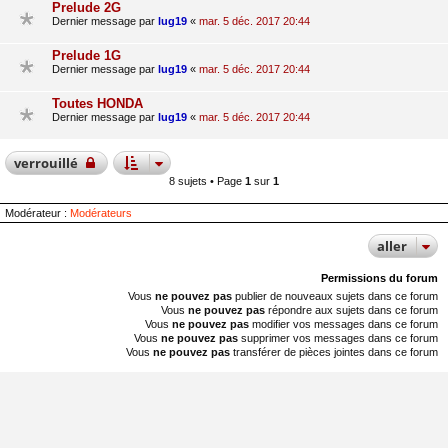
Prelude 2G
Dernier message par
lug19
«
mar. 5 déc. 2017 20:44
Prelude 1G
Dernier message par
lug19
«
mar. 5 déc. 2017 20:44
Toutes HONDA
Dernier message par
lug19
«
mar. 5 déc. 2017 20:44
verrouillé
8 sujets • Page
1
sur
1
Modérateur :
Modérateurs
aller
Permissions du forum
Vous
ne pouvez pas
publier de nouveaux sujets dans ce forum
Vous
ne pouvez pas
répondre aux sujets dans ce forum
Vous
ne pouvez pas
modifier vos messages dans ce forum
Vous
ne pouvez pas
supprimer vos messages dans ce forum
Vous
ne pouvez pas
transférer de pièces jointes dans ce forum
Accueil du forum
Fuseau horaire sur
UTC+01:00
Nosebleed style by
Mike Lothar
| Ported to phpBB3.3 by
Ian Bradley
Développé par
phpBB
® Forum Software © phpBB Limited