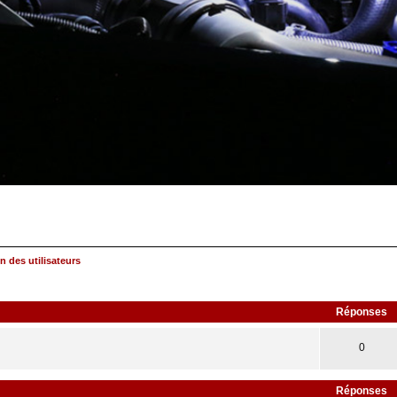
n des utilisateurs
rcher
echerche
avancée
Réponses
0
Réponses