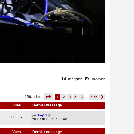
Inscription
Connexion
page
1 sur 172
1
2
3
4
5
172
suivant
4296 sujets
…
Vues
Dernier message
par
lug19
88385
ven. 7 mars 2014 02:00
Vues
Dernier message