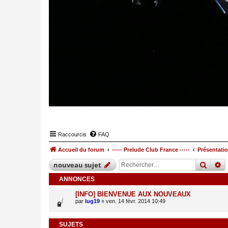
Raccourcis
FAQ
Accueil du forum
----- Prelude Club France -----
Présentatio
reche
r
nouveau
sujet
ANNONCES
[INFO] BIENVENUE AUX NOUVEAUX
par
lug19
» ven. 14 févr. 2014 10:49
SUJETS