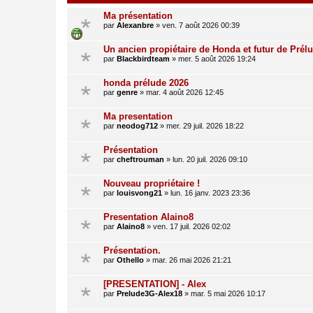
Ma présentation
par
Alexanbre
» ven. 7 août 2026 00:39
Un ancien propiétaire de Honda et futur de Prél
par
Blackbirdteam
» mer. 5 août 2026 19:24
honda prélude 2026
par
genre
» mar. 4 août 2026 12:45
Ma presentation
par
neodog712
» mer. 29 juil. 2026 18:22
Présentation
par
cheftrouman
» lun. 20 juil. 2026 09:10
Nouveau propriétaire !
par
louisvong21
» lun. 16 janv. 2023 23:36
Presentation Alaino8
par
Alaino8
» ven. 17 juil. 2026 02:02
Présentation.
par
Othello
» mar. 26 mai 2026 21:21
[PRESENTATION] - Alex
par
Prelude3G-Alex18
» mar. 5 mai 2026 10:17