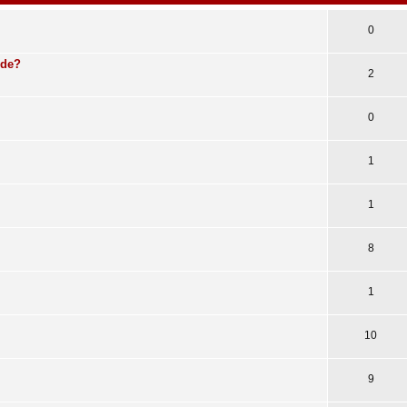
0
ude?
2
0
1
1
8
1
10
9