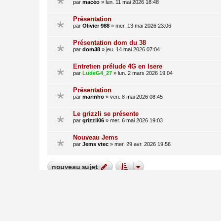
par
macéo
» lun. 11 mai 2026 18:48
Présentation
par
Olivier 988
» mer. 13 mai 2026 23:06
Présentation dom du 38
par
dom38
» jeu. 14 mai 2026 07:04
Entretien prélude 4G en Isere
par
LudeG4_27
» lun. 2 mars 2026 19:04
Présentation
par
marinho
» ven. 8 mai 2026 08:45
Le grizzli se présente
par
grizzli06
» mer. 6 mai 2026 19:03
Nouveau Jems
par
Jems vtec
» mer. 29 avr. 2026 19:56
nouveau
sujet
Modérateur :
Modérateurs
Revenir à l’accueil du forum