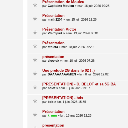
Présentation de Mouleu
par
Capitaine Mouleu
» mar. 16 juin 2026 10:25
Présentation
par
math1204
» lun. 15 juin 2026 19:28
Présentation Victor
par
VtecSpirit
» sam. 13 juin 2026 06:01
Présentation
par
athiefa
» mer. 10 juin 2026 09:29
présentation
par
drovrak
» mer. 10 juin 2026 07:26
Une prelude 2G dans le 02 ! :)
par
DAAAAAAAAMIEN
» lun. 8 juin 2026 12:02
[PRESENTATION] - D. BELOT et sa 5G BA
par
belot
» sam. 6 juin 2026 19:57
[PRESENTATION] - bdx
par
bdx
» lun. 1 juin 2026 15:35
Présentation
par
k_mm
» lun. 18 mai 2026 12:23
presentation