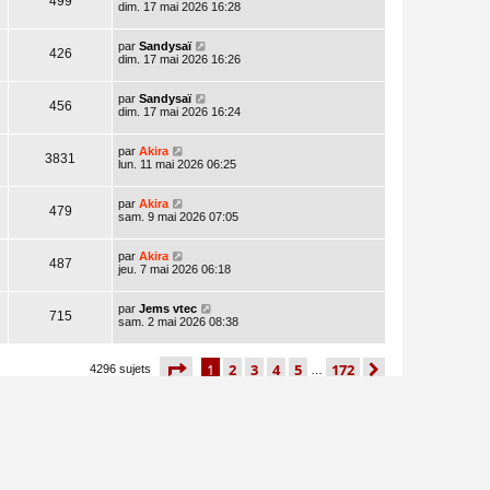
499
dim. 17 mai 2026 16:28
par
Sandysaï
426
dim. 17 mai 2026 16:26
par
Sandysaï
456
dim. 17 mai 2026 16:24
par
Akira
3831
lun. 11 mai 2026 06:25
par
Akira
479
sam. 9 mai 2026 07:05
par
Akira
487
jeu. 7 mai 2026 06:18
par
Jems vtec
715
sam. 2 mai 2026 08:38
page
1 sur 172
1
2
3
4
5
172
suivant
4296 sujets
…
aller
Permissions du forum