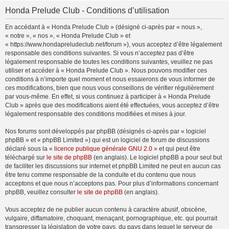
Honda Prelude Club - Conditions d’utilisation
En accédant à « Honda Prelude Club » (désigné ci-après par « nous »,
« notre », « nos », « Honda Prelude Club » et
« https://www.hondapreludeclub.net/forum »), vous acceptez d’être légalement
responsable des conditions suivantes. Si vous n’acceptez pas d’être
légalement responsable de toutes les conditions suivantes, veuillez ne pas
utiliser et accéder à « Honda Prelude Club ». Nous pouvons modifier ces
conditions à n’importe quel moment et nous essaierons de vous informer de
ces modifications, bien que nous vous conseillons de vérifier régulièrement
par vous-même. En effet, si vous continuez à participer à « Honda Prelude
Club » après que des modifications aient été effectuées, vous acceptez d’être
légalement responsable des conditions modifiées et mises à jour.
Nos forums sont développés par phpBB (désignés ci-après par « logiciel
phpBB » et « phpBB Limited ») qui est un logiciel de forum de discussions
déclaré sous la «
licence publique générale GNU 2.0
» et qui peut être
téléchargé sur
le site de phpBB
(en anglais). Le logiciel phpBB a pour seul but
de faciliter les discussions sur internet et phpBB Limited ne peut en aucun cas
être tenu comme responsable de la conduite et du contenu que nous
acceptons et que nous n’acceptons pas. Pour plus d’informations concernant
phpBB, veuillez consulter
le site de phpBB
(en anglais).
Vous acceptez de ne publier aucun contenu à caractère abusif, obscène,
vulgaire, diffamatoire, choquant, menaçant, pornographique, etc. qui pourrait
transgresser la législation de votre pays, du pays dans lequel le serveur de