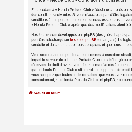
Honda Prelude Club - Conditions d’utilisation
En accédant à « Honda Prelude Club » (désigné ci-après par « 
des conditions suivantes. Si vous n’acceptez pas d’être légale
conditions à n’importe quel moment et nous essaierons de vous 
« Honda Prelude Club » après que des modifications aient été 
Nos forums sont développés par phpBB (désignés ci-après par «
peut être téléchargé sur
le site de phpBB
(en anglais). Le logic
conduite et du contenu que nous acceptons et que nous n’acce
Vous acceptez de ne publier aucun contenu à caractère abusif, 
lequel le serveur de « Honda Prelude Club » est hébergé ou enc
réservons le droit d’avertir votre fournisseur d’accès à internet
que « Honda Prelude Club » ait le droit de supprimer, de modifi
vous acceptez que toutes les informations que vous avez rense
consentement, ni « Honda Prelude Club », ni phpBB, ne pourro
Accueil du forum