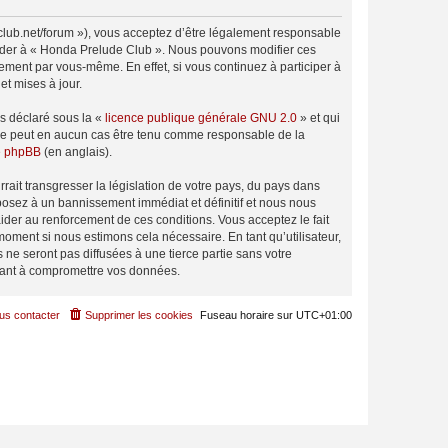
club.net/forum »), vous acceptez d’être légalement responsable
ccéder à « Honda Prelude Club ». Nous pouvons modifier ces
ement par vous-même. En effet, si vous continuez à participer à
t mises à jour.
ns déclaré sous la «
licence publique générale GNU 2.0
» et qui
ed ne peut en aucun cas être tenu comme responsable de la
de phpBB
(en anglais).
ait transgresser la législation de votre pays, du pays dans
posez à un bannissement immédiat et définitif et nous nous
d’aider au renforcement de ces conditions. Vous acceptez le fait
moment si nous estimons cela nécessaire. En tant qu’utilisateur,
e seront pas diffusées à une tierce partie sans votre
sant à compromettre vos données.
us contacter
Supprimer les cookies
Fuseau horaire sur
UTC+01:00