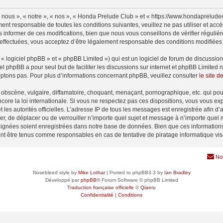
nous », « notre », « nos », « Honda Prelude Club » et « https://www.hondaprelude
ment responsable de toutes les conditions suivantes, veuillez ne pas utiliser et a
informer de ces modifications, bien que nous vous conseillons de vérifier régulièr
effectuées, vous acceptez d’être légalement responsable des conditions modifiées e
 logiciel phpBB » et « phpBB Limited ») qui est un logiciel de forum de discussio
iel phpBB a pour seul but de faciliter les discussions sur internet et phpBB Limit
ptons pas. Pour plus d’informations concernant phpBB, veuillez consulter
le site 
obscène, vulgaire, diffamatoire, choquant, menaçant, pornographique, etc. qui pourr
ore la loi internationale. Si vous ne respectez pas ces dispositions, vous vous ex
 et les autorités officielles. L’adresse IP de tous les messages est enregistrée afin 
er, de déplacer ou de verrouiller n’importe quel sujet et message à n’importe quel 
ignées soient enregistrées dans notre base de données. Bien que ces informations n
nt être tenus comme responsables en cas de tentative de piratage informatique vi
No
Nosebleed style by
Mike Lothar
| Ported to phpBB3.3 by
Ian Bradley
Développé par
phpBB
® Forum Software © phpBB Limited
Traduction française officielle
©
Qiaeru
Confidentialité
|
Conditions