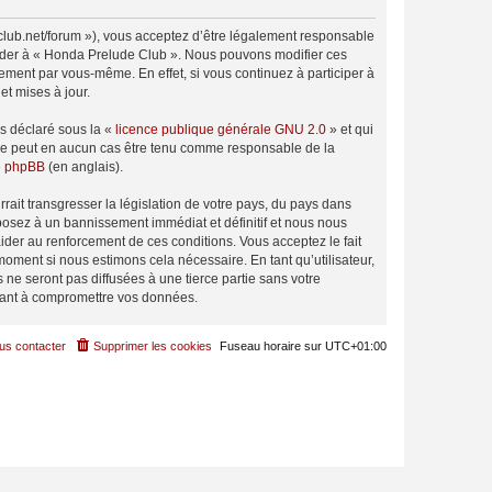
club.net/forum »), vous acceptez d’être légalement responsable
ccéder à « Honda Prelude Club ». Nous pouvons modifier ces
ement par vous-même. En effet, si vous continuez à participer à
t mises à jour.
ns déclaré sous la «
licence publique générale GNU 2.0
» et qui
ed ne peut en aucun cas être tenu comme responsable de la
de phpBB
(en anglais).
ait transgresser la législation de votre pays, du pays dans
posez à un bannissement immédiat et définitif et nous nous
d’aider au renforcement de ces conditions. Vous acceptez le fait
moment si nous estimons cela nécessaire. En tant qu’utilisateur,
e seront pas diffusées à une tierce partie sans votre
sant à compromettre vos données.
us contacter
Supprimer les cookies
Fuseau horaire sur
UTC+01:00