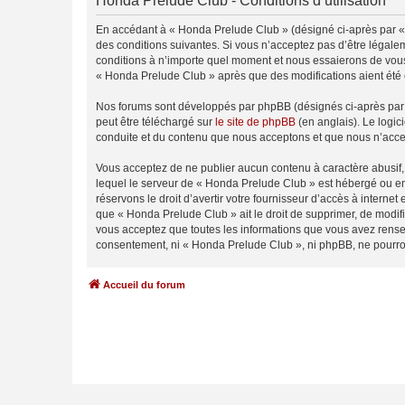
Honda Prelude Club - Conditions d’utilisation
En accédant à « Honda Prelude Club » (désigné ci-après par « 
des conditions suivantes. Si vous n’acceptez pas d’être légale
conditions à n’importe quel moment et nous essaierons de vous 
« Honda Prelude Club » après que des modifications aient été 
Nos forums sont développés par phpBB (désignés ci-après par «
peut être téléchargé sur
le site de phpBB
(en anglais). Le logic
conduite et du contenu que nous acceptons et que nous n’acce
Vous acceptez de ne publier aucun contenu à caractère abusif, 
lequel le serveur de « Honda Prelude Club » est hébergé ou enc
réservons le droit d’avertir votre fournisseur d’accès à internet
que « Honda Prelude Club » ait le droit de supprimer, de modifi
vous acceptez que toutes les informations que vous avez rense
consentement, ni « Honda Prelude Club », ni phpBB, ne pourro
Accueil du forum