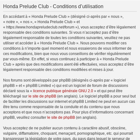
Honda Prelude Club - Conditions d’utilisation
En accédant à « Honda Prelude Club » (désigné ci-après par « nous »,
« notre », « nos », « Honda Prelude Club » et
« https://www.hondapreludeclub.net/forum »), vous acceptez d’être légalement
responsable des conditions suivantes. Si vous n’acceptez pas d’être
légalement responsable de toutes les conditions suivantes, veuillez ne pas
utiliser et accéder à « Honda Prelude Club ». Nous pouvons modifier ces
conditions à n’importe quel moment et nous essaierons de vous informer de
ces modifications, bien que nous vous conseillons de vérifier régulièrement
par vous-même. En effet, si vous continuez à participer à « Honda Prelude
Club » après que des modifications aient été effectuées, vous acceptez d’être
légalement responsable des conditions modifiées et mises à jour.
Nos forums sont développés par phpBB (désignés ci-après par « logiciel
phpBB » et « phpBB Limited ») qui est un logiciel de forum de discussions
déclaré sous la «
licence publique générale GNU 2.0
» et qui peut être
téléchargé sur
le site de phpBB
(en anglais). Le logiciel phpBB a pour seul but
de faciliter les discussions sur internet et phpBB Limited ne peut en aucun cas
être tenu comme responsable de la conduite et du contenu que nous
acceptons et que nous n’acceptons pas. Pour plus d’informations concernant
phpBB, veuillez consulter
le site de phpBB
(en anglais).
Vous acceptez de ne publier aucun contenu à caractère abusif, obscène,
vulgaire, diffamatoire, choquant, menaçant, pornographique, etc. qui pourrait
transgresser la législation de votre pays, du pays dans lequel le serveur de