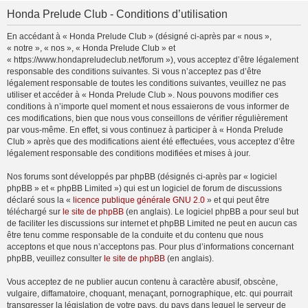
Honda Prelude Club - Conditions d’utilisation
En accédant à « Honda Prelude Club » (désigné ci-après par « nous »,
« notre », « nos », « Honda Prelude Club » et
« https://www.hondapreludeclub.net/forum »), vous acceptez d’être légalement
responsable des conditions suivantes. Si vous n’acceptez pas d’être
légalement responsable de toutes les conditions suivantes, veuillez ne pas
utiliser et accéder à « Honda Prelude Club ». Nous pouvons modifier ces
conditions à n’importe quel moment et nous essaierons de vous informer de
ces modifications, bien que nous vous conseillons de vérifier régulièrement
par vous-même. En effet, si vous continuez à participer à « Honda Prelude
Club » après que des modifications aient été effectuées, vous acceptez d’être
légalement responsable des conditions modifiées et mises à jour.
Nos forums sont développés par phpBB (désignés ci-après par « logiciel
phpBB » et « phpBB Limited ») qui est un logiciel de forum de discussions
déclaré sous la «
licence publique générale GNU 2.0
» et qui peut être
téléchargé sur
le site de phpBB
(en anglais). Le logiciel phpBB a pour seul but
de faciliter les discussions sur internet et phpBB Limited ne peut en aucun cas
être tenu comme responsable de la conduite et du contenu que nous
acceptons et que nous n’acceptons pas. Pour plus d’informations concernant
phpBB, veuillez consulter
le site de phpBB
(en anglais).
Vous acceptez de ne publier aucun contenu à caractère abusif, obscène,
vulgaire, diffamatoire, choquant, menaçant, pornographique, etc. qui pourrait
transgresser la législation de votre pays, du pays dans lequel le serveur de