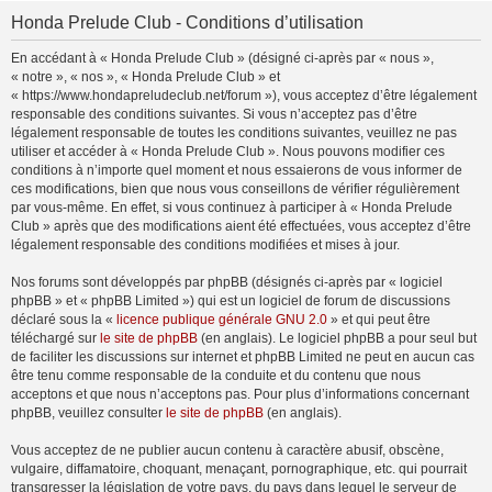
Honda Prelude Club - Conditions d’utilisation
En accédant à « Honda Prelude Club » (désigné ci-après par « nous »,
« notre », « nos », « Honda Prelude Club » et
« https://www.hondapreludeclub.net/forum »), vous acceptez d’être légalement
responsable des conditions suivantes. Si vous n’acceptez pas d’être
légalement responsable de toutes les conditions suivantes, veuillez ne pas
utiliser et accéder à « Honda Prelude Club ». Nous pouvons modifier ces
conditions à n’importe quel moment et nous essaierons de vous informer de
ces modifications, bien que nous vous conseillons de vérifier régulièrement
par vous-même. En effet, si vous continuez à participer à « Honda Prelude
Club » après que des modifications aient été effectuées, vous acceptez d’être
légalement responsable des conditions modifiées et mises à jour.
Nos forums sont développés par phpBB (désignés ci-après par « logiciel
phpBB » et « phpBB Limited ») qui est un logiciel de forum de discussions
déclaré sous la «
licence publique générale GNU 2.0
» et qui peut être
téléchargé sur
le site de phpBB
(en anglais). Le logiciel phpBB a pour seul but
de faciliter les discussions sur internet et phpBB Limited ne peut en aucun cas
être tenu comme responsable de la conduite et du contenu que nous
acceptons et que nous n’acceptons pas. Pour plus d’informations concernant
phpBB, veuillez consulter
le site de phpBB
(en anglais).
Vous acceptez de ne publier aucun contenu à caractère abusif, obscène,
vulgaire, diffamatoire, choquant, menaçant, pornographique, etc. qui pourrait
transgresser la législation de votre pays, du pays dans lequel le serveur de