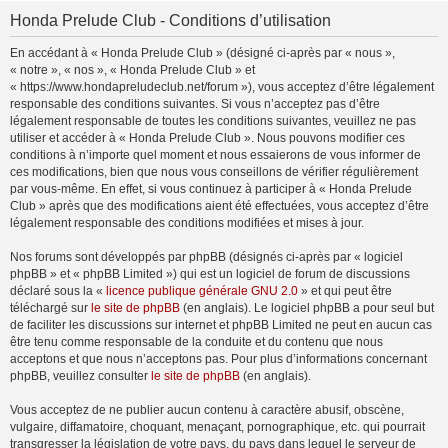
Honda Prelude Club - Conditions d’utilisation
En accédant à « Honda Prelude Club » (désigné ci-après par « nous »,
« notre », « nos », « Honda Prelude Club » et
« https://www.hondapreludeclub.net/forum »), vous acceptez d’être légalement
responsable des conditions suivantes. Si vous n’acceptez pas d’être
légalement responsable de toutes les conditions suivantes, veuillez ne pas
utiliser et accéder à « Honda Prelude Club ». Nous pouvons modifier ces
conditions à n’importe quel moment et nous essaierons de vous informer de
ces modifications, bien que nous vous conseillons de vérifier régulièrement
par vous-même. En effet, si vous continuez à participer à « Honda Prelude
Club » après que des modifications aient été effectuées, vous acceptez d’être
légalement responsable des conditions modifiées et mises à jour.
Nos forums sont développés par phpBB (désignés ci-après par « logiciel
phpBB » et « phpBB Limited ») qui est un logiciel de forum de discussions
déclaré sous la «
licence publique générale GNU 2.0
» et qui peut être
téléchargé sur
le site de phpBB
(en anglais). Le logiciel phpBB a pour seul but
de faciliter les discussions sur internet et phpBB Limited ne peut en aucun cas
être tenu comme responsable de la conduite et du contenu que nous
acceptons et que nous n’acceptons pas. Pour plus d’informations concernant
phpBB, veuillez consulter
le site de phpBB
(en anglais).
Vous acceptez de ne publier aucun contenu à caractère abusif, obscène,
vulgaire, diffamatoire, choquant, menaçant, pornographique, etc. qui pourrait
transgresser la législation de votre pays, du pays dans lequel le serveur de