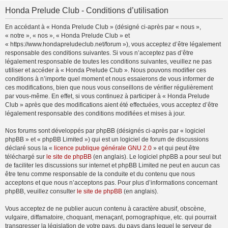
Honda Prelude Club - Conditions d’utilisation
En accédant à « Honda Prelude Club » (désigné ci-après par « nous »,
« notre », « nos », « Honda Prelude Club » et
« https://www.hondapreludeclub.net/forum »), vous acceptez d’être légalement
responsable des conditions suivantes. Si vous n’acceptez pas d’être
légalement responsable de toutes les conditions suivantes, veuillez ne pas
utiliser et accéder à « Honda Prelude Club ». Nous pouvons modifier ces
conditions à n’importe quel moment et nous essaierons de vous informer de
ces modifications, bien que nous vous conseillons de vérifier régulièrement
par vous-même. En effet, si vous continuez à participer à « Honda Prelude
Club » après que des modifications aient été effectuées, vous acceptez d’être
légalement responsable des conditions modifiées et mises à jour.
Nos forums sont développés par phpBB (désignés ci-après par « logiciel
phpBB » et « phpBB Limited ») qui est un logiciel de forum de discussions
déclaré sous la «
licence publique générale GNU 2.0
» et qui peut être
téléchargé sur
le site de phpBB
(en anglais). Le logiciel phpBB a pour seul but
de faciliter les discussions sur internet et phpBB Limited ne peut en aucun cas
être tenu comme responsable de la conduite et du contenu que nous
acceptons et que nous n’acceptons pas. Pour plus d’informations concernant
phpBB, veuillez consulter
le site de phpBB
(en anglais).
Vous acceptez de ne publier aucun contenu à caractère abusif, obscène,
vulgaire, diffamatoire, choquant, menaçant, pornographique, etc. qui pourrait
transgresser la législation de votre pays, du pays dans lequel le serveur de