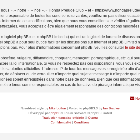
nous », « notre », « nos », « Honda Prelude Club » et « https://www.hondaprelude
ment responsable de toutes les conditions suivantes, veuillez ne pas utiliser et a
informer de ces modifications, bien que nous vous conseillons de vérifier régulièr
effectuées, vous acceptez d’être légalement responsable des conditions modifiées e
 logiciel phpBB » et « phpBB Limited ») qui est un logiciel de forum de discussio
iel phpBB a pour seul but de faciliter les discussions sur internet et phpBB Limit
ptons pas. Pour plus d’informations concernant phpBB, veuillez consulter
le site 
obscène, vulgaire, diffamatoire, choquant, menaçant, pornographique, etc. qui pourr
ore la loi internationale. Si vous ne respectez pas ces dispositions, vous vous ex
 et les autorités officielles. L’adresse IP de tous les messages est enregistrée afin 
er, de déplacer ou de verrouiller n’importe quel sujet et message à n’importe quel 
ignées soient enregistrées dans notre base de données. Bien que ces informations n
nt être tenus comme responsables en cas de tentative de piratage informatique vi
No
Nosebleed style by
Mike Lothar
| Ported to phpBB3.3 by
Ian Bradley
Développé par
phpBB
® Forum Software © phpBB Limited
Traduction française officielle
©
Qiaeru
Confidentialité
|
Conditions