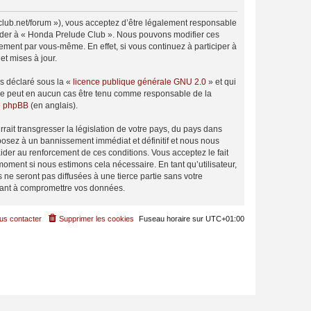
club.net/forum »), vous acceptez d’être légalement responsable
ccéder à « Honda Prelude Club ». Nous pouvons modifier ces
ement par vous-même. En effet, si vous continuez à participer à
t mises à jour.
ns déclaré sous la «
licence publique générale GNU 2.0
» et qui
ed ne peut en aucun cas être tenu comme responsable de la
de phpBB
(en anglais).
ait transgresser la législation de votre pays, du pays dans
posez à un bannissement immédiat et définitif et nous nous
d’aider au renforcement de ces conditions. Vous acceptez le fait
moment si nous estimons cela nécessaire. En tant qu’utilisateur,
e seront pas diffusées à une tierce partie sans votre
sant à compromettre vos données.
us contacter
Supprimer les cookies
Fuseau horaire sur
UTC+01:00