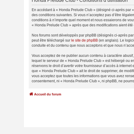
Honda Prelude Club - Conditions d’utilisation
En accédant à « Honda Prelude Club » (désigné ci-après par « 
des conditions suivantes. Si vous n’acceptez pas d’être légale
conditions à n’importe quel moment et nous essaierons de vous 
« Honda Prelude Club » après que des modifications aient été 
Nos forums sont développés par phpBB (désignés ci-après par «
peut être téléchargé sur
le site de phpBB
(en anglais). Le logic
conduite et du contenu que nous acceptons et que nous n’acce
Vous acceptez de ne publier aucun contenu à caractère abusif, 
lequel le serveur de « Honda Prelude Club » est hébergé ou enc
réservons le droit d’avertir votre fournisseur d’accès à internet
que « Honda Prelude Club » ait le droit de supprimer, de modifi
vous acceptez que toutes les informations que vous avez rense
consentement, ni « Honda Prelude Club », ni phpBB, ne pourro
Accueil du forum