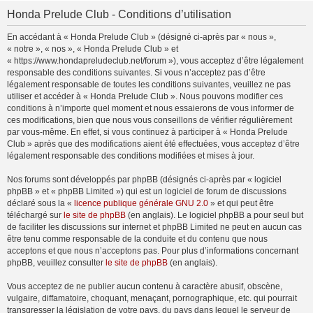
Honda Prelude Club - Conditions d’utilisation
En accédant à « Honda Prelude Club » (désigné ci-après par « nous »,
« notre », « nos », « Honda Prelude Club » et
« https://www.hondapreludeclub.net/forum »), vous acceptez d’être légalement
responsable des conditions suivantes. Si vous n’acceptez pas d’être
légalement responsable de toutes les conditions suivantes, veuillez ne pas
utiliser et accéder à « Honda Prelude Club ». Nous pouvons modifier ces
conditions à n’importe quel moment et nous essaierons de vous informer de
ces modifications, bien que nous vous conseillons de vérifier régulièrement
par vous-même. En effet, si vous continuez à participer à « Honda Prelude
Club » après que des modifications aient été effectuées, vous acceptez d’être
légalement responsable des conditions modifiées et mises à jour.
Nos forums sont développés par phpBB (désignés ci-après par « logiciel
phpBB » et « phpBB Limited ») qui est un logiciel de forum de discussions
déclaré sous la «
licence publique générale GNU 2.0
» et qui peut être
téléchargé sur
le site de phpBB
(en anglais). Le logiciel phpBB a pour seul but
de faciliter les discussions sur internet et phpBB Limited ne peut en aucun cas
être tenu comme responsable de la conduite et du contenu que nous
acceptons et que nous n’acceptons pas. Pour plus d’informations concernant
phpBB, veuillez consulter
le site de phpBB
(en anglais).
Vous acceptez de ne publier aucun contenu à caractère abusif, obscène,
vulgaire, diffamatoire, choquant, menaçant, pornographique, etc. qui pourrait
transgresser la législation de votre pays, du pays dans lequel le serveur de