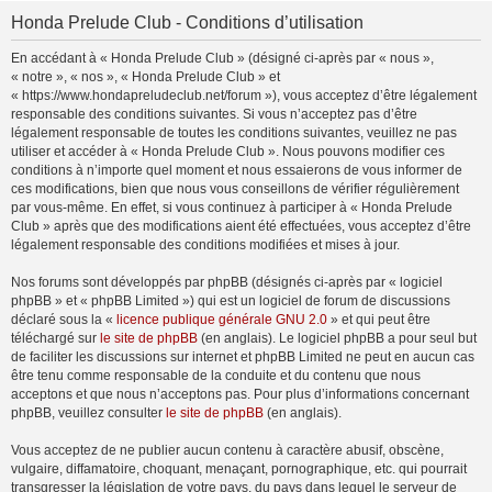
Honda Prelude Club - Conditions d’utilisation
En accédant à « Honda Prelude Club » (désigné ci-après par « nous »,
« notre », « nos », « Honda Prelude Club » et
« https://www.hondapreludeclub.net/forum »), vous acceptez d’être légalement
responsable des conditions suivantes. Si vous n’acceptez pas d’être
légalement responsable de toutes les conditions suivantes, veuillez ne pas
utiliser et accéder à « Honda Prelude Club ». Nous pouvons modifier ces
conditions à n’importe quel moment et nous essaierons de vous informer de
ces modifications, bien que nous vous conseillons de vérifier régulièrement
par vous-même. En effet, si vous continuez à participer à « Honda Prelude
Club » après que des modifications aient été effectuées, vous acceptez d’être
légalement responsable des conditions modifiées et mises à jour.
Nos forums sont développés par phpBB (désignés ci-après par « logiciel
phpBB » et « phpBB Limited ») qui est un logiciel de forum de discussions
déclaré sous la «
licence publique générale GNU 2.0
» et qui peut être
téléchargé sur
le site de phpBB
(en anglais). Le logiciel phpBB a pour seul but
de faciliter les discussions sur internet et phpBB Limited ne peut en aucun cas
être tenu comme responsable de la conduite et du contenu que nous
acceptons et que nous n’acceptons pas. Pour plus d’informations concernant
phpBB, veuillez consulter
le site de phpBB
(en anglais).
Vous acceptez de ne publier aucun contenu à caractère abusif, obscène,
vulgaire, diffamatoire, choquant, menaçant, pornographique, etc. qui pourrait
transgresser la législation de votre pays, du pays dans lequel le serveur de