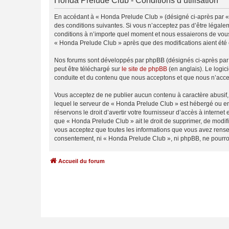
Honda Prelude Club - Conditions d’utilisation
En accédant à « Honda Prelude Club » (désigné ci-après par « 
des conditions suivantes. Si vous n’acceptez pas d’être légale
conditions à n’importe quel moment et nous essaierons de vous 
« Honda Prelude Club » après que des modifications aient été 
Nos forums sont développés par phpBB (désignés ci-après par «
peut être téléchargé sur
le site de phpBB
(en anglais). Le logic
conduite et du contenu que nous acceptons et que nous n’acce
Vous acceptez de ne publier aucun contenu à caractère abusif, 
lequel le serveur de « Honda Prelude Club » est hébergé ou enc
réservons le droit d’avertir votre fournisseur d’accès à internet
que « Honda Prelude Club » ait le droit de supprimer, de modifi
vous acceptez que toutes les informations que vous avez rense
consentement, ni « Honda Prelude Club », ni phpBB, ne pourro
Accueil du forum