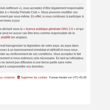
club.net/forum »), vous acceptez d’être légalement responsable
ccéder à « Honda Prelude Club ». Nous pouvons modifier ces
ement par vous-même. En effet, si vous continuez à participer à
t mises à jour.
ns déclaré sous la «
licence publique générale GNU 2.0
» et qui
ed ne peut en aucun cas être tenu comme responsable de la
de phpBB
(en anglais).
ait transgresser la législation de votre pays, du pays dans
posez à un bannissement immédiat et définitif et nous nous
d’aider au renforcement de ces conditions. Vous acceptez le fait
moment si nous estimons cela nécessaire. En tant qu’utilisateur,
e seront pas diffusées à une tierce partie sans votre
sant à compromettre vos données.
us contacter
Supprimer les cookies
Fuseau horaire sur
UTC+01:00