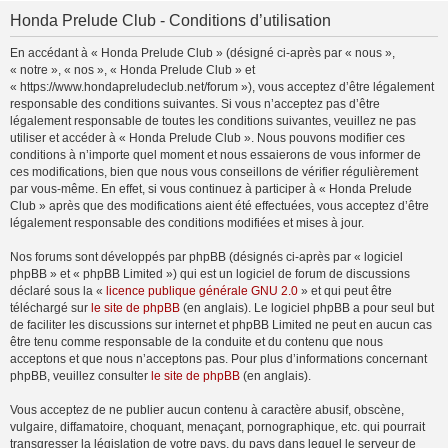
Honda Prelude Club - Conditions d’utilisation
En accédant à « Honda Prelude Club » (désigné ci-après par « nous »,
« notre », « nos », « Honda Prelude Club » et
« https://www.hondapreludeclub.net/forum »), vous acceptez d’être légalement
responsable des conditions suivantes. Si vous n’acceptez pas d’être
légalement responsable de toutes les conditions suivantes, veuillez ne pas
utiliser et accéder à « Honda Prelude Club ». Nous pouvons modifier ces
conditions à n’importe quel moment et nous essaierons de vous informer de
ces modifications, bien que nous vous conseillons de vérifier régulièrement
par vous-même. En effet, si vous continuez à participer à « Honda Prelude
Club » après que des modifications aient été effectuées, vous acceptez d’être
légalement responsable des conditions modifiées et mises à jour.
Nos forums sont développés par phpBB (désignés ci-après par « logiciel
phpBB » et « phpBB Limited ») qui est un logiciel de forum de discussions
déclaré sous la «
licence publique générale GNU 2.0
» et qui peut être
téléchargé sur
le site de phpBB
(en anglais). Le logiciel phpBB a pour seul but
de faciliter les discussions sur internet et phpBB Limited ne peut en aucun cas
être tenu comme responsable de la conduite et du contenu que nous
acceptons et que nous n’acceptons pas. Pour plus d’informations concernant
phpBB, veuillez consulter
le site de phpBB
(en anglais).
Vous acceptez de ne publier aucun contenu à caractère abusif, obscène,
vulgaire, diffamatoire, choquant, menaçant, pornographique, etc. qui pourrait
transgresser la législation de votre pays, du pays dans lequel le serveur de