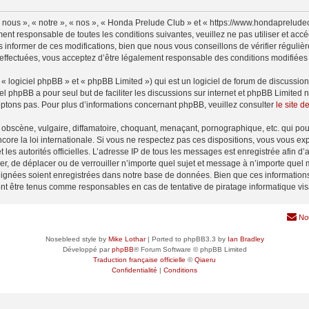
nous », « notre », « nos », « Honda Prelude Club » et « https://www.hondaprelude
ment responsable de toutes les conditions suivantes, veuillez ne pas utiliser et a
informer de ces modifications, bien que nous vous conseillons de vérifier régulièr
effectuées, vous acceptez d’être légalement responsable des conditions modifiées e
 logiciel phpBB » et « phpBB Limited ») qui est un logiciel de forum de discussio
iel phpBB a pour seul but de faciliter les discussions sur internet et phpBB Limit
ptons pas. Pour plus d’informations concernant phpBB, veuillez consulter
le site 
obscène, vulgaire, diffamatoire, choquant, menaçant, pornographique, etc. qui pourr
ore la loi internationale. Si vous ne respectez pas ces dispositions, vous vous ex
 et les autorités officielles. L’adresse IP de tous les messages est enregistrée afin 
er, de déplacer ou de verrouiller n’importe quel sujet et message à n’importe quel 
ignées soient enregistrées dans notre base de données. Bien que ces informations n
nt être tenus comme responsables en cas de tentative de piratage informatique vi
No
Nosebleed style by
Mike Lothar
| Ported to phpBB3.3 by
Ian Bradley
Développé par
phpBB
® Forum Software © phpBB Limited
Traduction française officielle
©
Qiaeru
Confidentialité
|
Conditions