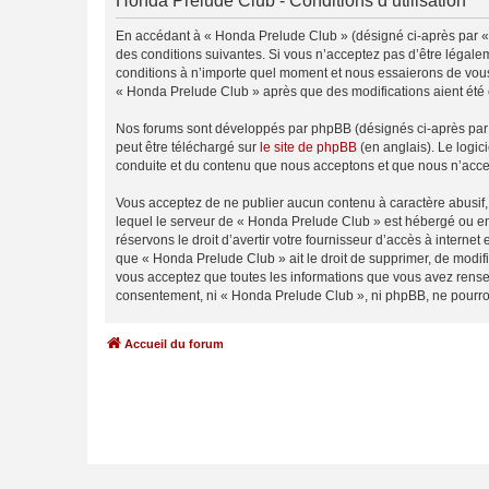
Honda Prelude Club - Conditions d’utilisation
En accédant à « Honda Prelude Club » (désigné ci-après par « 
des conditions suivantes. Si vous n’acceptez pas d’être légale
conditions à n’importe quel moment et nous essaierons de vous 
« Honda Prelude Club » après que des modifications aient été 
Nos forums sont développés par phpBB (désignés ci-après par «
peut être téléchargé sur
le site de phpBB
(en anglais). Le logic
conduite et du contenu que nous acceptons et que nous n’acce
Vous acceptez de ne publier aucun contenu à caractère abusif, 
lequel le serveur de « Honda Prelude Club » est hébergé ou enc
réservons le droit d’avertir votre fournisseur d’accès à internet
que « Honda Prelude Club » ait le droit de supprimer, de modifi
vous acceptez que toutes les informations que vous avez rense
consentement, ni « Honda Prelude Club », ni phpBB, ne pourro
Accueil du forum