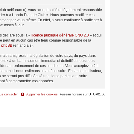
club.net/forum »), vous acceptez d’être légalement responsable
ccéder à « Honda Prelude Club ». Nous pouvons modifier ces
ement par vous-même. En effet, si vous continuez à participer à
t mises à jour.
ns déclaré sous la «
licence publique générale GNU 2.0
» et qui
ed ne peut en aucun cas être tenu comme responsable de la
de phpBB
(en anglais).
ait transgresser la législation de votre pays, du pays dans
posez à un bannissement immédiat et définitif et nous nous
d’aider au renforcement de ces conditions. Vous acceptez le fait
moment si nous estimons cela nécessaire. En tant qu’utilisateur,
e seront pas diffusées à une tierce partie sans votre
sant à compromettre vos données.
us contacter
Supprimer les cookies
Fuseau horaire sur
UTC+01:00