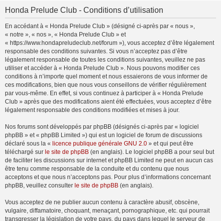
Honda Prelude Club - Conditions d’utilisation
En accédant à « Honda Prelude Club » (désigné ci-après par « nous »,
« notre », « nos », « Honda Prelude Club » et
« https://www.hondapreludeclub.net/forum »), vous acceptez d’être légalement
responsable des conditions suivantes. Si vous n’acceptez pas d’être
légalement responsable de toutes les conditions suivantes, veuillez ne pas
utiliser et accéder à « Honda Prelude Club ». Nous pouvons modifier ces
conditions à n’importe quel moment et nous essaierons de vous informer de
ces modifications, bien que nous vous conseillons de vérifier régulièrement
par vous-même. En effet, si vous continuez à participer à « Honda Prelude
Club » après que des modifications aient été effectuées, vous acceptez d’être
légalement responsable des conditions modifiées et mises à jour.
Nos forums sont développés par phpBB (désignés ci-après par « logiciel
phpBB » et « phpBB Limited ») qui est un logiciel de forum de discussions
déclaré sous la «
licence publique générale GNU 2.0
» et qui peut être
téléchargé sur
le site de phpBB
(en anglais). Le logiciel phpBB a pour seul but
de faciliter les discussions sur internet et phpBB Limited ne peut en aucun cas
être tenu comme responsable de la conduite et du contenu que nous
acceptons et que nous n’acceptons pas. Pour plus d’informations concernant
phpBB, veuillez consulter
le site de phpBB
(en anglais).
Vous acceptez de ne publier aucun contenu à caractère abusif, obscène,
vulgaire, diffamatoire, choquant, menaçant, pornographique, etc. qui pourrait
transgresser la législation de votre pays, du pays dans lequel le serveur de