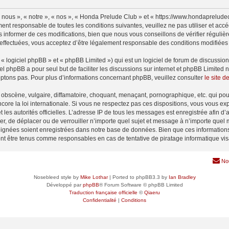
nous », « notre », « nos », « Honda Prelude Club » et « https://www.hondaprelude
ment responsable de toutes les conditions suivantes, veuillez ne pas utiliser et a
informer de ces modifications, bien que nous vous conseillons de vérifier régulièr
effectuées, vous acceptez d’être légalement responsable des conditions modifiées e
 logiciel phpBB » et « phpBB Limited ») qui est un logiciel de forum de discussio
iel phpBB a pour seul but de faciliter les discussions sur internet et phpBB Limit
ptons pas. Pour plus d’informations concernant phpBB, veuillez consulter
le site 
obscène, vulgaire, diffamatoire, choquant, menaçant, pornographique, etc. qui pourr
ore la loi internationale. Si vous ne respectez pas ces dispositions, vous vous ex
 et les autorités officielles. L’adresse IP de tous les messages est enregistrée afin 
er, de déplacer ou de verrouiller n’importe quel sujet et message à n’importe quel 
ignées soient enregistrées dans notre base de données. Bien que ces informations n
nt être tenus comme responsables en cas de tentative de piratage informatique vi
No
Nosebleed style by
Mike Lothar
| Ported to phpBB3.3 by
Ian Bradley
Développé par
phpBB
® Forum Software © phpBB Limited
Traduction française officielle
©
Qiaeru
Confidentialité
|
Conditions