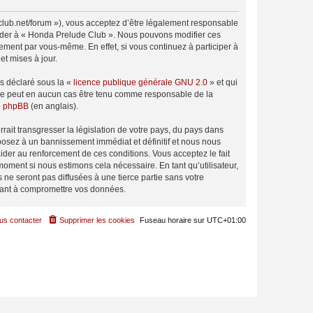
club.net/forum »), vous acceptez d’être légalement responsable
ccéder à « Honda Prelude Club ». Nous pouvons modifier ces
ement par vous-même. En effet, si vous continuez à participer à
t mises à jour.
ns déclaré sous la «
licence publique générale GNU 2.0
» et qui
ed ne peut en aucun cas être tenu comme responsable de la
de phpBB
(en anglais).
ait transgresser la législation de votre pays, du pays dans
posez à un bannissement immédiat et définitif et nous nous
d’aider au renforcement de ces conditions. Vous acceptez le fait
moment si nous estimons cela nécessaire. En tant qu’utilisateur,
e seront pas diffusées à une tierce partie sans votre
sant à compromettre vos données.
us contacter
Supprimer les cookies
Fuseau horaire sur
UTC+01:00