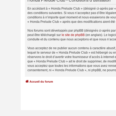
Honda Prelude Club - Conditions d’utilisation
En accédant à « Honda Prelude Club » (désigné ci-après par « 
des conditions suivantes. Si vous n’acceptez pas d’être légale
conditions à n’importe quel moment et nous essaierons de vous 
« Honda Prelude Club » après que des modifications aient été 
Nos forums sont développés par phpBB (désignés ci-après par «
peut être téléchargé sur
le site de phpBB
(en anglais). Le logic
conduite et du contenu que nous acceptons et que nous n’acce
Vous acceptez de ne publier aucun contenu à caractère abusif, 
lequel le serveur de « Honda Prelude Club » est hébergé ou enc
réservons le droit d’avertir votre fournisseur d’accès à internet
que « Honda Prelude Club » ait le droit de supprimer, de modifi
vous acceptez que toutes les informations que vous avez rense
consentement, ni « Honda Prelude Club », ni phpBB, ne pourro
Accueil du forum