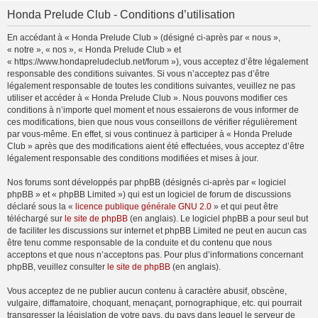
Honda Prelude Club - Conditions d’utilisation
En accédant à « Honda Prelude Club » (désigné ci-après par « nous »,
« notre », « nos », « Honda Prelude Club » et
« https://www.hondapreludeclub.net/forum »), vous acceptez d’être légalement
responsable des conditions suivantes. Si vous n’acceptez pas d’être
légalement responsable de toutes les conditions suivantes, veuillez ne pas
utiliser et accéder à « Honda Prelude Club ». Nous pouvons modifier ces
conditions à n’importe quel moment et nous essaierons de vous informer de
ces modifications, bien que nous vous conseillons de vérifier régulièrement
par vous-même. En effet, si vous continuez à participer à « Honda Prelude
Club » après que des modifications aient été effectuées, vous acceptez d’être
légalement responsable des conditions modifiées et mises à jour.
Nos forums sont développés par phpBB (désignés ci-après par « logiciel
phpBB » et « phpBB Limited ») qui est un logiciel de forum de discussions
déclaré sous la «
licence publique générale GNU 2.0
» et qui peut être
téléchargé sur
le site de phpBB
(en anglais). Le logiciel phpBB a pour seul but
de faciliter les discussions sur internet et phpBB Limited ne peut en aucun cas
être tenu comme responsable de la conduite et du contenu que nous
acceptons et que nous n’acceptons pas. Pour plus d’informations concernant
phpBB, veuillez consulter
le site de phpBB
(en anglais).
Vous acceptez de ne publier aucun contenu à caractère abusif, obscène,
vulgaire, diffamatoire, choquant, menaçant, pornographique, etc. qui pourrait
transgresser la législation de votre pays, du pays dans lequel le serveur de