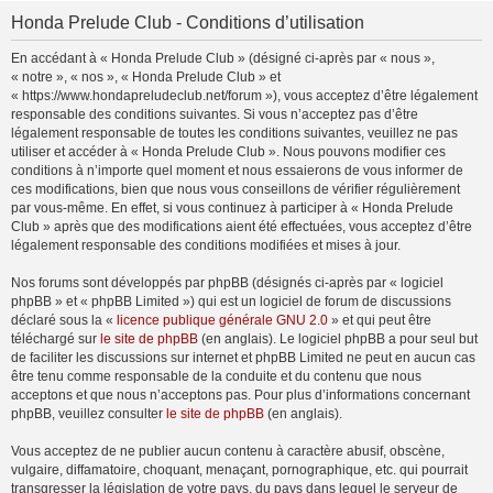
Honda Prelude Club - Conditions d’utilisation
En accédant à « Honda Prelude Club » (désigné ci-après par « nous »,
« notre », « nos », « Honda Prelude Club » et
« https://www.hondapreludeclub.net/forum »), vous acceptez d’être légalement
responsable des conditions suivantes. Si vous n’acceptez pas d’être
légalement responsable de toutes les conditions suivantes, veuillez ne pas
utiliser et accéder à « Honda Prelude Club ». Nous pouvons modifier ces
conditions à n’importe quel moment et nous essaierons de vous informer de
ces modifications, bien que nous vous conseillons de vérifier régulièrement
par vous-même. En effet, si vous continuez à participer à « Honda Prelude
Club » après que des modifications aient été effectuées, vous acceptez d’être
légalement responsable des conditions modifiées et mises à jour.
Nos forums sont développés par phpBB (désignés ci-après par « logiciel
phpBB » et « phpBB Limited ») qui est un logiciel de forum de discussions
déclaré sous la «
licence publique générale GNU 2.0
» et qui peut être
téléchargé sur
le site de phpBB
(en anglais). Le logiciel phpBB a pour seul but
de faciliter les discussions sur internet et phpBB Limited ne peut en aucun cas
être tenu comme responsable de la conduite et du contenu que nous
acceptons et que nous n’acceptons pas. Pour plus d’informations concernant
phpBB, veuillez consulter
le site de phpBB
(en anglais).
Vous acceptez de ne publier aucun contenu à caractère abusif, obscène,
vulgaire, diffamatoire, choquant, menaçant, pornographique, etc. qui pourrait
transgresser la législation de votre pays, du pays dans lequel le serveur de