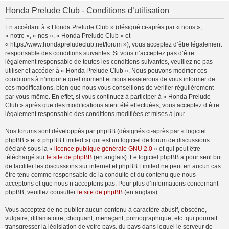
Honda Prelude Club - Conditions d’utilisation
En accédant à « Honda Prelude Club » (désigné ci-après par « nous »,
« notre », « nos », « Honda Prelude Club » et
« https://www.hondapreludeclub.net/forum »), vous acceptez d’être légalement
responsable des conditions suivantes. Si vous n’acceptez pas d’être
légalement responsable de toutes les conditions suivantes, veuillez ne pas
utiliser et accéder à « Honda Prelude Club ». Nous pouvons modifier ces
conditions à n’importe quel moment et nous essaierons de vous informer de
ces modifications, bien que nous vous conseillons de vérifier régulièrement
par vous-même. En effet, si vous continuez à participer à « Honda Prelude
Club » après que des modifications aient été effectuées, vous acceptez d’être
légalement responsable des conditions modifiées et mises à jour.
Nos forums sont développés par phpBB (désignés ci-après par « logiciel
phpBB » et « phpBB Limited ») qui est un logiciel de forum de discussions
déclaré sous la «
licence publique générale GNU 2.0
» et qui peut être
téléchargé sur
le site de phpBB
(en anglais). Le logiciel phpBB a pour seul but
de faciliter les discussions sur internet et phpBB Limited ne peut en aucun cas
être tenu comme responsable de la conduite et du contenu que nous
acceptons et que nous n’acceptons pas. Pour plus d’informations concernant
phpBB, veuillez consulter
le site de phpBB
(en anglais).
Vous acceptez de ne publier aucun contenu à caractère abusif, obscène,
vulgaire, diffamatoire, choquant, menaçant, pornographique, etc. qui pourrait
transgresser la législation de votre pays, du pays dans lequel le serveur de