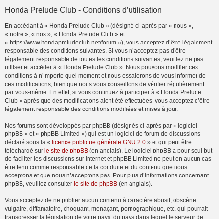
Honda Prelude Club - Conditions d’utilisation
En accédant à « Honda Prelude Club » (désigné ci-après par « nous »,
« notre », « nos », « Honda Prelude Club » et
« https://www.hondapreludeclub.net/forum »), vous acceptez d’être légalement
responsable des conditions suivantes. Si vous n’acceptez pas d’être
légalement responsable de toutes les conditions suivantes, veuillez ne pas
utiliser et accéder à « Honda Prelude Club ». Nous pouvons modifier ces
conditions à n’importe quel moment et nous essaierons de vous informer de
ces modifications, bien que nous vous conseillons de vérifier régulièrement
par vous-même. En effet, si vous continuez à participer à « Honda Prelude
Club » après que des modifications aient été effectuées, vous acceptez d’être
légalement responsable des conditions modifiées et mises à jour.
Nos forums sont développés par phpBB (désignés ci-après par « logiciel
phpBB » et « phpBB Limited ») qui est un logiciel de forum de discussions
déclaré sous la «
licence publique générale GNU 2.0
» et qui peut être
téléchargé sur
le site de phpBB
(en anglais). Le logiciel phpBB a pour seul but
de faciliter les discussions sur internet et phpBB Limited ne peut en aucun cas
être tenu comme responsable de la conduite et du contenu que nous
acceptons et que nous n’acceptons pas. Pour plus d’informations concernant
phpBB, veuillez consulter
le site de phpBB
(en anglais).
Vous acceptez de ne publier aucun contenu à caractère abusif, obscène,
vulgaire, diffamatoire, choquant, menaçant, pornographique, etc. qui pourrait
transgresser la législation de votre pays, du pays dans lequel le serveur de