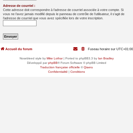
Adresse de courriel :
Cette adresse doit correspondre à l’adresse de courriel associée à votre compte. Si
vous ne l’avez jamais modifié depuis le panneau de contrôle de l’utilisateur, il s’agit de
l’adresse de courriel que vous avez spécifiée lors de votre inscription.
Accueil du forum
Fuseau horaire sur
UTC+01:00
Nosebleed style by
Mike Lothar
| Ported to phpBB3.3 by
Ian Bradley
Développé par
phpBB
® Forum Software © phpBB Limited
Traduction française officielle
©
Qiaeru
Confidentialité
|
Conditions