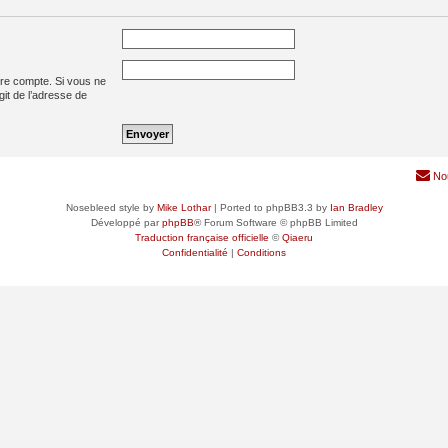
tre compte. Si vous ne
agit de l’adresse de
No
Nosebleed style by
Mike Lothar
| Ported to phpBB3.3 by
Ian Bradley
Développé par
phpBB
® Forum Software © phpBB Limited
Traduction française officielle
©
Qiaeru
Confidentialité
|
Conditions