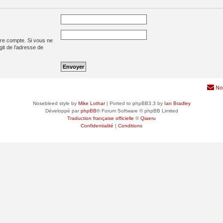
tre compte. Si vous ne
agit de l’adresse de
No
Nosebleed style by
Mike Lothar
| Ported to phpBB3.3 by
Ian Bradley
Développé par
phpBB
® Forum Software © phpBB Limited
Traduction française officielle
©
Qiaeru
Confidentialité
|
Conditions