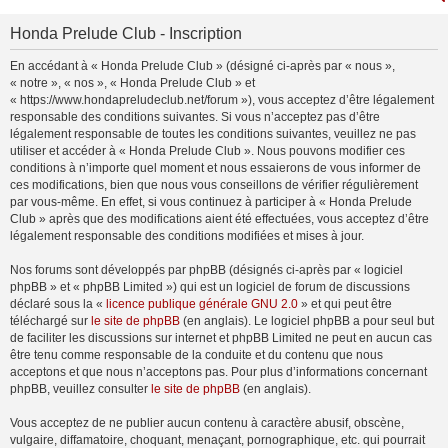
Honda Prelude Club - Inscription
En accédant à « Honda Prelude Club » (désigné ci-après par « nous »,
« notre », « nos », « Honda Prelude Club » et
« https://www.hondapreludeclub.net/forum »), vous acceptez d’être légalement
responsable des conditions suivantes. Si vous n’acceptez pas d’être
légalement responsable de toutes les conditions suivantes, veuillez ne pas
utiliser et accéder à « Honda Prelude Club ». Nous pouvons modifier ces
conditions à n’importe quel moment et nous essaierons de vous informer de
ces modifications, bien que nous vous conseillons de vérifier régulièrement
par vous-même. En effet, si vous continuez à participer à « Honda Prelude
Club » après que des modifications aient été effectuées, vous acceptez d’être
légalement responsable des conditions modifiées et mises à jour.
Nos forums sont développés par phpBB (désignés ci-après par « logiciel
phpBB » et « phpBB Limited ») qui est un logiciel de forum de discussions
déclaré sous la «
licence publique générale GNU 2.0
» et qui peut être
téléchargé sur
le site de phpBB
(en anglais). Le logiciel phpBB a pour seul but
de faciliter les discussions sur internet et phpBB Limited ne peut en aucun cas
être tenu comme responsable de la conduite et du contenu que nous
acceptons et que nous n’acceptons pas. Pour plus d’informations concernant
phpBB, veuillez consulter
le site de phpBB
(en anglais).
Vous acceptez de ne publier aucun contenu à caractère abusif, obscène,
vulgaire, diffamatoire, choquant, menaçant, pornographique, etc. qui pourrait