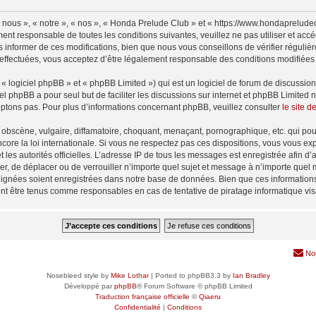
nous », « notre », « nos », « Honda Prelude Club » et « https://www.hondaprelude
ment responsable de toutes les conditions suivantes, veuillez ne pas utiliser et a
informer de ces modifications, bien que nous vous conseillons de vérifier régulièr
effectuées, vous acceptez d’être légalement responsable des conditions modifiées e
 logiciel phpBB » et « phpBB Limited ») qui est un logiciel de forum de discussio
iel phpBB a pour seul but de faciliter les discussions sur internet et phpBB Limit
ptons pas. Pour plus d’informations concernant phpBB, veuillez consulter
le site 
obscène, vulgaire, diffamatoire, choquant, menaçant, pornographique, etc. qui pourr
ore la loi internationale. Si vous ne respectez pas ces dispositions, vous vous ex
 et les autorités officielles. L’adresse IP de tous les messages est enregistrée afin 
er, de déplacer ou de verrouiller n’importe quel sujet et message à n’importe quel 
ignées soient enregistrées dans notre base de données. Bien que ces informations n
nt être tenus comme responsables en cas de tentative de piratage informatique vi
No
Nosebleed style by
Mike Lothar
| Ported to phpBB3.3 by
Ian Bradley
Développé par
phpBB
® Forum Software © phpBB Limited
Traduction française officielle
©
Qiaeru
Confidentialité
|
Conditions