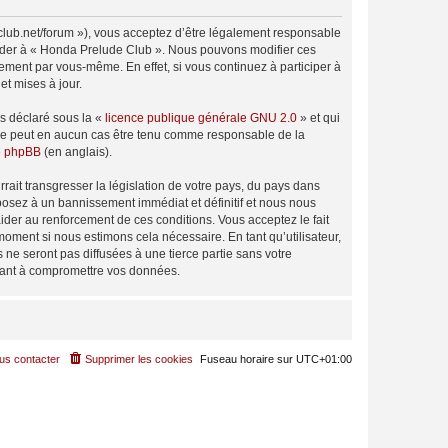
club.net/forum »), vous acceptez d’être légalement responsable
ccéder à « Honda Prelude Club ». Nous pouvons modifier ces
ement par vous-même. En effet, si vous continuez à participer à
t mises à jour.
ns déclaré sous la «
licence publique générale GNU 2.0
» et qui
ed ne peut en aucun cas être tenu comme responsable de la
de phpBB
(en anglais).
ait transgresser la législation de votre pays, du pays dans
posez à un bannissement immédiat et définitif et nous nous
d’aider au renforcement de ces conditions. Vous acceptez le fait
moment si nous estimons cela nécessaire. En tant qu’utilisateur,
e seront pas diffusées à une tierce partie sans votre
sant à compromettre vos données.
us contacter
Supprimer les cookies
Fuseau horaire sur
UTC+01:00