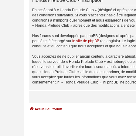
Honda Prelude Club - Inscription
En accédant à « Honda Prelude Club » (désigné ci-après par « 
des conditions suivantes. Si vous n’acceptez pas d’être légale
conditions à n’importe quel moment et nous essaierons de vous 
« Honda Prelude Club » après que des modifications aient été 
Nos forums sont développés par phpBB (désignés ci-après par «
peut être téléchargé sur
le site de phpBB
(en anglais). Le logic
conduite et du contenu que nous acceptons et que nous n’acce
Vous acceptez de ne publier aucun contenu à caractère abusif, 
lequel le serveur de « Honda Prelude Club » est hébergé ou enc
réservons le droit d’avertir votre fournisseur d’accès à internet
que « Honda Prelude Club » ait le droit de supprimer, de modifi
vous acceptez que toutes les informations que vous avez rense
consentement, ni « Honda Prelude Club », ni phpBB, ne pourro
Accueil du forum