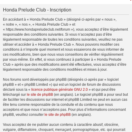
Honda Prelude Club - Inscription
En accédant à « Honda Prelude Club » (désigné ci-après par « nous »,
« notre », « nos », « Honda Prelude Club » et
« https://www.hondapreludeclub.net/forum »), vous acceptez d’être légalement
responsable des conditions suivantes. Si vous n’acceptez pas d’être
légalement responsable de toutes les conditions suivantes, veuillez ne pas
utiliser et accéder à « Honda Prelude Club ». Nous pouvons modifier ces
conditions à n’importe quel moment et nous essaierons de vous informer de
ces modifications, bien que nous vous conseillons de vérifier régulièrement
par vous-même. En effet, si vous continuez à participer à « Honda Prelude
Club » après que des modifications aient été effectuées, vous acceptez d’être
légalement responsable des conditions modifiées et mises à jour.
Nos forums sont développés par phpBB (désignés ci-après par « logiciel
phpBB » et « phpBB Limited ») qui est un logiciel de forum de discussions
déclaré sous la «
licence publique générale GNU 2.0
» et qui peut être
téléchargé sur
le site de phpBB
(en anglais). Le logiciel phpBB a pour seul but
de faciliter les discussions sur internet et phpBB Limited ne peut en aucun cas
être tenu comme responsable de la conduite et du contenu que nous
acceptons et que nous n’acceptons pas. Pour plus d’informations concernant
phpBB, veuillez consulter
le site de phpBB
(en anglais).
Vous acceptez de ne publier aucun contenu à caractère abusif, obscène,
vulgaire, diffamatoire, choquant, menaçant, pornographique, etc. qui pourrait