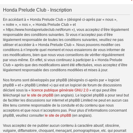
Honda Prelude Club - Inscription
En accédant à « Honda Prelude Club » (désigné ci-après par « nous »,
« notre », « nos », « Honda Prelude Club » et
« https://www.hondapreludeclub.net/forum »), vous acceptez d’être légalement
responsable des conditions suivantes. Si vous n’acceptez pas d’être
légalement responsable de toutes les conditions suivantes, veuillez ne pas
utiliser et accéder à « Honda Prelude Club ». Nous pouvons modifier ces
conditions à n’importe quel moment et nous essaierons de vous informer de
ces modifications, bien que nous vous conseillons de vérifier régulièrement
par vous-même. En effet, si vous continuez à participer à « Honda Prelude
Club » après que des modifications aient été effectuées, vous acceptez d’être
légalement responsable des conditions modifiées et mises à jour.
Nos forums sont développés par phpBB (désignés ci-après par « logiciel
phpBB » et « phpBB Limited ») qui est un logiciel de forum de discussions
déclaré sous la «
licence publique générale GNU 2.0
» et qui peut être
téléchargé sur
le site de phpBB
(en anglais). Le logiciel phpBB a pour seul but
de faciliter les discussions sur internet et phpBB Limited ne peut en aucun cas
être tenu comme responsable de la conduite et du contenu que nous
acceptons et que nous n’acceptons pas. Pour plus d’informations concernant
phpBB, veuillez consulter
le site de phpBB
(en anglais).
Vous acceptez de ne publier aucun contenu à caractère abusif, obscène,
vulgaire, diffamatoire, choquant, menaçant, pornographique, etc. qui pourrait