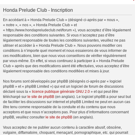
Honda Prelude Club - Inscription
En accédant à « Honda Prelude Club » (désigné ci-après par « nous »,
« notre », « nos », « Honda Prelude Club » et
« https://www.hondapreludeclub.net/forum »), vous acceptez d’être légalement
responsable des conditions suivantes. Si vous n’acceptez pas d’être
légalement responsable de toutes les conditions suivantes, veuillez ne pas
utiliser et accéder à « Honda Prelude Club ». Nous pouvons modifier ces
conditions à n’importe quel moment et nous essaierons de vous informer de
ces modifications, bien que nous vous conseillons de vérifier régulièrement
par vous-même. En effet, si vous continuez à participer à « Honda Prelude
Club » après que des modifications aient été effectuées, vous acceptez d’être
légalement responsable des conditions modifiées et mises à jour.
Nos forums sont développés par phpBB (désignés ci-après par « logiciel
phpBB » et « phpBB Limited ») qui est un logiciel de forum de discussions
déclaré sous la «
licence publique générale GNU 2.0
» et qui peut être
téléchargé sur
le site de phpBB
(en anglais). Le logiciel phpBB a pour seul but
de faciliter les discussions sur internet et phpBB Limited ne peut en aucun cas
être tenu comme responsable de la conduite et du contenu que nous
acceptons et que nous n’acceptons pas. Pour plus d’informations concernant
phpBB, veuillez consulter
le site de phpBB
(en anglais).
Vous acceptez de ne publier aucun contenu à caractère abusif, obscène,
vulgaire, diffamatoire, choquant, menaçant, pornographique, etc. qui pourrait