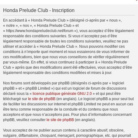
Honda Prelude Club - Inscription
En accédant à « Honda Prelude Club » (désigné ci-après par « nous »,
« notre », « nos », « Honda Prelude Club » et
« https://www.hondapreludeclub.net/forum »), vous acceptez d’être légalement
responsable des conditions suivantes. Si vous n’acceptez pas d’être
légalement responsable de toutes les conditions suivantes, veuillez ne pas
utiliser et accéder à « Honda Prelude Club ». Nous pouvons modifier ces
conditions à n’importe quel moment et nous essaierons de vous informer de
ces modifications, bien que nous vous conseillons de vérifier régulièrement
par vous-même. En effet, si vous continuez à participer à « Honda Prelude
Club » après que des modifications aient été effectuées, vous acceptez d’être
légalement responsable des conditions modifiées et mises à jour.
Nos forums sont développés par phpBB (désignés ci-après par « logiciel
phpBB » et « phpBB Limited ») qui est un logiciel de forum de discussions
déclaré sous la «
licence publique générale GNU 2.0
» et qui peut être
téléchargé sur
le site de phpBB
(en anglais). Le logiciel phpBB a pour seul but
de faciliter les discussions sur internet et phpBB Limited ne peut en aucun cas
être tenu comme responsable de la conduite et du contenu que nous
acceptons et que nous n’acceptons pas. Pour plus d’informations concernant
phpBB, veuillez consulter
le site de phpBB
(en anglais).
Vous acceptez de ne publier aucun contenu à caractère abusif, obscène,
vulgaire, diffamatoire, choquant, menaçant, pornographique, etc. qui pourrait