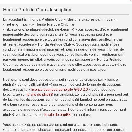
Honda Prelude Club - Inscription
En accédant à « Honda Prelude Club » (désigné ci-après par « nous »,
« notre », « nos », « Honda Prelude Club » et
« https://www.hondapreludeclub.net/forum »), vous acceptez d’être légalement
responsable des conditions suivantes. Si vous n’acceptez pas d’être
légalement responsable de toutes les conditions suivantes, veuillez ne pas
utiliser et accéder à « Honda Prelude Club ». Nous pouvons modifier ces
conditions à n’importe quel moment et nous essaierons de vous informer de
ces modifications, bien que nous vous conseillons de vérifier régulièrement
par vous-même. En effet, si vous continuez à participer à « Honda Prelude
Club » après que des modifications aient été effectuées, vous acceptez d’être
légalement responsable des conditions modifiées et mises à jour.
Nos forums sont développés par phpBB (désignés ci-après par « logiciel
phpBB » et « phpBB Limited ») qui est un logiciel de forum de discussions
déclaré sous la «
licence publique générale GNU 2.0
» et qui peut être
téléchargé sur
le site de phpBB
(en anglais). Le logiciel phpBB a pour seul but
de faciliter les discussions sur internet et phpBB Limited ne peut en aucun cas
être tenu comme responsable de la conduite et du contenu que nous
acceptons et que nous n’acceptons pas. Pour plus d’informations concernant
phpBB, veuillez consulter
le site de phpBB
(en anglais).
Vous acceptez de ne publier aucun contenu à caractère abusif, obscène,
vulgaire, diffamatoire, choquant, menaçant, pornographique, etc. qui pourrait