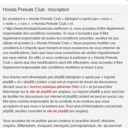
Honda Prelude Club - Inscription
En accédant à « Honda Prelude Club » (désigné ci-après par « nous »,
« notre », « nos », « Honda Prelude Club » et
« https://www.hondapreludeclub.net/forum »), vous acceptez d’être légalement
responsable des conditions suivantes. Si vous n’acceptez pas d’être
légalement responsable de toutes les conditions suivantes, veuillez ne pas
utiliser et accéder à « Honda Prelude Club ». Nous pouvons modifier ces
conditions à n’importe quel moment et nous essaierons de vous informer de
ces modifications, bien que nous vous conseillons de vérifier régulièrement
par vous-même. En effet, si vous continuez à participer à « Honda Prelude
Club » après que des modifications aient été effectuées, vous acceptez d’être
légalement responsable des conditions modifiées et mises à jour.
Nos forums sont développés par phpBB (désignés ci-après par « logiciel
phpBB » et « phpBB Limited ») qui est un logiciel de forum de discussions
déclaré sous la «
licence publique générale GNU 2.0
» et qui peut être
téléchargé sur
le site de phpBB
(en anglais). Le logiciel phpBB a pour seul but
de faciliter les discussions sur internet et phpBB Limited ne peut en aucun cas
être tenu comme responsable de la conduite et du contenu que nous
acceptons et que nous n’acceptons pas. Pour plus d’informations concernant
phpBB, veuillez consulter
le site de phpBB
(en anglais).
Vous acceptez de ne publier aucun contenu à caractère abusif, obscène,
vulgaire, diffamatoire, choquant, menaçant, pornographique, etc. qui pourrait