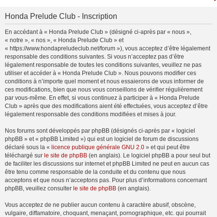
Honda Prelude Club - Inscription
En accédant à « Honda Prelude Club » (désigné ci-après par « nous »,
« notre », « nos », « Honda Prelude Club » et
« https://www.hondapreludeclub.net/forum »), vous acceptez d’être légalement
responsable des conditions suivantes. Si vous n’acceptez pas d’être
légalement responsable de toutes les conditions suivantes, veuillez ne pas
utiliser et accéder à « Honda Prelude Club ». Nous pouvons modifier ces
conditions à n’importe quel moment et nous essaierons de vous informer de
ces modifications, bien que nous vous conseillons de vérifier régulièrement
par vous-même. En effet, si vous continuez à participer à « Honda Prelude
Club » après que des modifications aient été effectuées, vous acceptez d’être
légalement responsable des conditions modifiées et mises à jour.
Nos forums sont développés par phpBB (désignés ci-après par « logiciel
phpBB » et « phpBB Limited ») qui est un logiciel de forum de discussions
déclaré sous la «
licence publique générale GNU 2.0
» et qui peut être
téléchargé sur
le site de phpBB
(en anglais). Le logiciel phpBB a pour seul but
de faciliter les discussions sur internet et phpBB Limited ne peut en aucun cas
être tenu comme responsable de la conduite et du contenu que nous
acceptons et que nous n’acceptons pas. Pour plus d’informations concernant
phpBB, veuillez consulter
le site de phpBB
(en anglais).
Vous acceptez de ne publier aucun contenu à caractère abusif, obscène,
vulgaire, diffamatoire, choquant, menaçant, pornographique, etc. qui pourrait